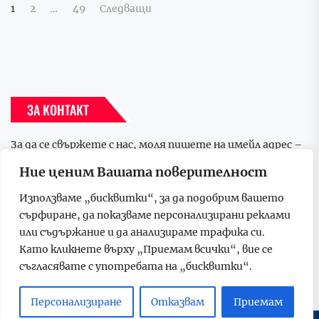
Разделяне
1
2
…
49
Следващи
на
публикациите
на
страници
ЗА КОНТАКТ
За да се свържете с нас, моля пишете на имейл адрес –
p.media.group.bulgaria@gmail.com
Ние ценим Вашата поверителност
Използваме „бисквитки“, за да подобрим вашето
МВА ПРОГРАМИ
сърфиране, да показваме персонализирани реклами
или съдържание и да анализираме трафика си.
Като кликнете върху „Приемам всички“, вие се
съгласявате с употребата на „бисквитки“.
Персонализиране
Отказвам
Приемам
UP
↑