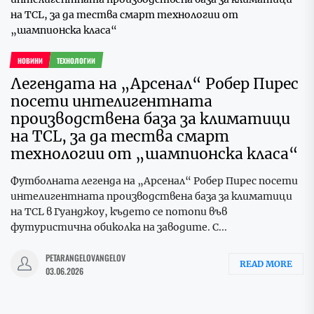
НОВИНИ
ТЕХНОЛОГИИ
Легендата на „Арсенал“ Робер Пирес
посети интелигентната
производствена база за климатици
на TCL, за да тества смарт
технологии от „шампионска класа“
Футболната легенда на „Арсенал“ Робер Пирес посети
интелигентната производствена база за климатици
на TCL в Гуанджоу, където се потопи във
футуристична обиколка на заводите. С...
PETARANGELOVANGELOV
READ MORE
03.06.2026