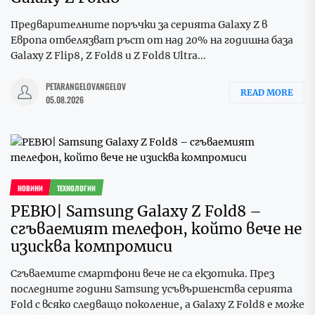
Предварителните поръчки за серията Galaxy Z в
Европа отбелязват ръст от над 20% на годишна база
Galaxy Z Flip8, Z Fold8 и Z Fold8 Ultra...
PETARANGELOVANGELOV
READ MORE
05.08.2026
НОВИНИ
ТЕХНОЛОГИИ
РЕВЮ| Samsung Galaxy Z Fold8 –
сгъваемият телефон, който вече не
изисква компромиси
Сгъваемите смартфони вече не са екзотика. През
последните години Samsung усъвършенства серията
Fold с всяко следващо поколение, а Galaxy Z Fold8 е може