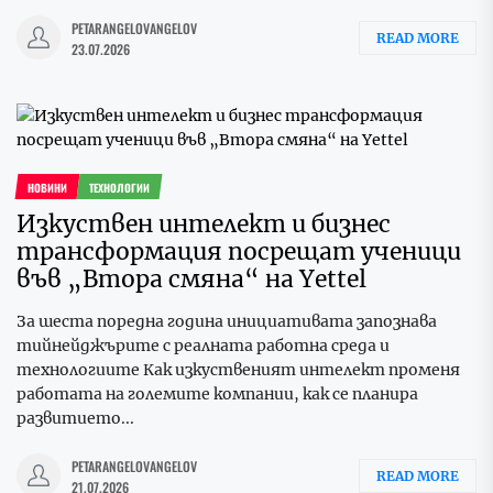
PETARANGELOVANGELOV
READ MORE
23.07.2026
НОВИНИ
ТЕХНОЛОГИИ
Изкуствен интелект и бизнес
трансформация посрещат ученици
във „Втора смяна“ на Yettel
За шеста поредна година инициативата запознава
тийнейджърите с реалната работна среда и
технологиите Как изкуственият интелект променя
работата на големите компании, как се планира
развитието...
PETARANGELOVANGELOV
READ MORE
21.07.2026