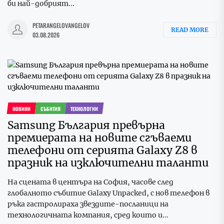
би най-добрият...
PETARANGELOVANGELOV
READ MORE
03.08.2026
НОВИНИ
СЪБИТИЯ
ТЕХНОЛОГИИ
Samsung България превърна
премиерата на новите сгъваеми
телефони от серията Galaxy Z8 в
празник на изключителни таланти
На сцената в центъра на София, часове след
глобалното събитие Galaxy Unpacked, с нов телефон в
ръка гастролираха звездите-посланици на
технологичната компания, сред които и...