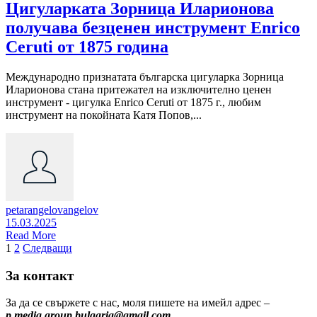
Цигуларката Зорница Иларионова
получава безценен инструмент Enrico
Ceruti от 1875 година
Международно признатата българска цигуларка Зорница
Иларионова стана притежател на изключително ценен
инструмент - цигулка Enrico Ceruti от 1875 г., любим
инструмент на покойната Катя Попов,...
petarangelovangelov
15.03.2025
Read More
Разделяне
1
2
Следващи
на
За контакт
публикациите
За да се свържете с нас, моля пишете на имейл адрес –
на
p.media.group.bulgaria@gmail.com