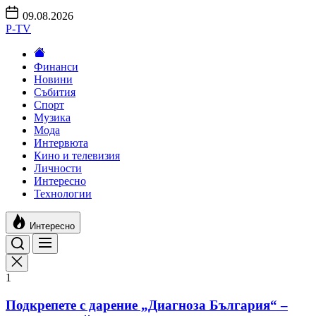
Skip
09.08.2026
to
P-TV
the
content
Финанси
Новини
Събития
Спорт
Музика
Мода
Интервюта
Кино и телевизия
Личности
Интересно
Технологии
Интересно
1
Подкрепете с дарение „Диагноза България“ –