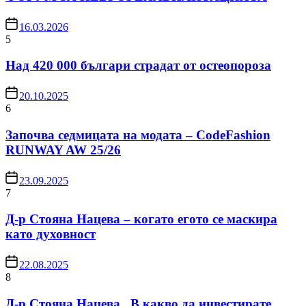
16.03.2026
5
Над 420 000 българи страдат от остеопороза
20.10.2025
6
Започва седмицата на модата – CodeFashion
RUNWAY AW 25/26
23.09.2025
7
Д-р Стояна Нацева – когато егото се маскира
като духовност
22.08.2025
8
Д-р Стояна Нацева „В какво да инвестирате