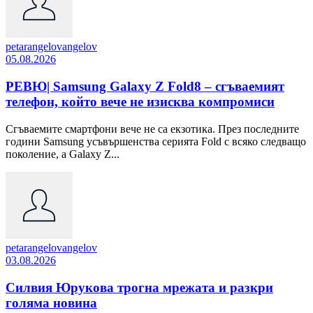
petarangelovangelov
05.08.2026
РЕВЮ| Samsung Galaxy Z Fold8 – сгъваемият
телефон, който вече не изисква компромиси
Сгъваемите смартфони вече не са екзотика. През последните
години Samsung усъвършенства серията Fold с всяко следващо
поколение, а Galaxy Z...
petarangelovangelov
03.08.2026
Силвия Юрукова трогна мрежата и разкри
голяма новина