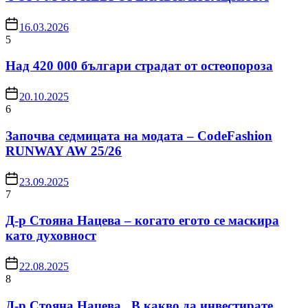
16.03.2026
5
Над 420 000 българи страдат от остеопороза
20.10.2025
6
Започва седмицата на модата – CodeFashion
RUNWAY AW 25/26
23.09.2025
7
Д-р Стояна Нацева – когато егото се маскира
като духовност
22.08.2025
8
Д-р Стояна Нацева „В какво да инвестирате