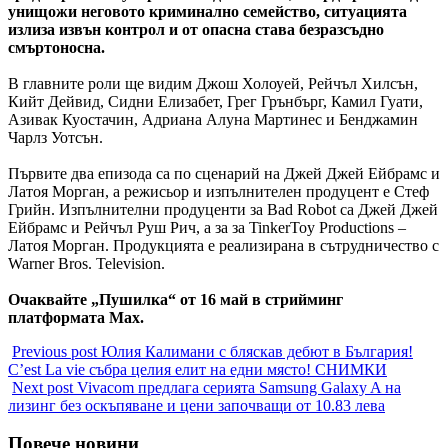
унищожи неговото криминално семейство, ситуацията
излиза извън контрол и от опасна става безразсъдно
смъртоносна.
В главните роли ще видим Джош Холоуей, Рейчъл Хилсън,
Кийт Дейвид, Сидни Елизабет, Грег Грънбърг, Камил Гуати,
Азивак Куостачин, Адриана Алуна Мартинес и Бенджамин
Чарлз Уотсън.
Първите два епизода са по сценарий на Джей Джей Ейбрамс и
Латоя Морган, а режисьор и изпълнителен продуцент е Стеф
Грийн. Изпълнителни продуценти за Bad Robot са Джей Джей
Ейбрамс и Рейчъл Руш Рич, а за за TinkerToy Productions –
Латоя Морган. Продукцията е реализирана в сътрудничество с
Warner Bros. Television.
Очаквайте „Пушилка“ от 16 май в стрийминг
платформата Max.
Previous post
Юлия Калимани с бляскав дебют в България!
C’est La vie събра целия елит на едни място! СНИМКИ
Next post
Vivacom предлага серията Samsung Galaxy A на
лизинг без оскъпяване и цени започващи от 10.83 лева
Повече новини