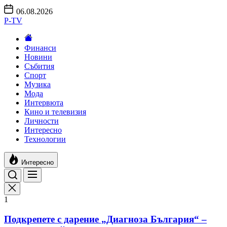
Skip
06.08.2026
to
P-TV
the
content
Финанси
Новини
Събития
Спорт
Музика
Мода
Интервюта
Кино и телевизия
Личности
Интересно
Технологии
Интересно
1
Подкрепете с дарение „Диагноза България“ –