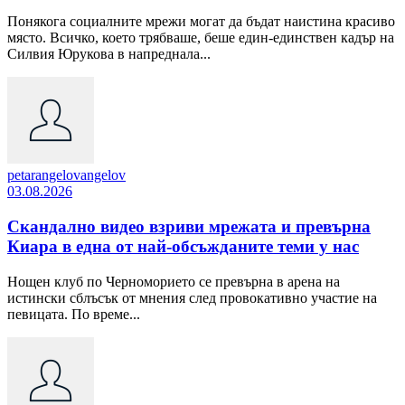
Понякога социалните мрежи могат да бъдат наистина красиво
място. Всичко, което трябваше, беше един-единствен кадър на
Силвия Юрукова в напреднала...
petarangelovangelov
03.08.2026
Скандално видео взриви мрежата и превърна
Киара в една от най-обсъжданите теми у нас
Нощен клуб по Черноморието се превърна в арена на
истински сблъсък от мнения след провокативно участие на
певицата. По време...