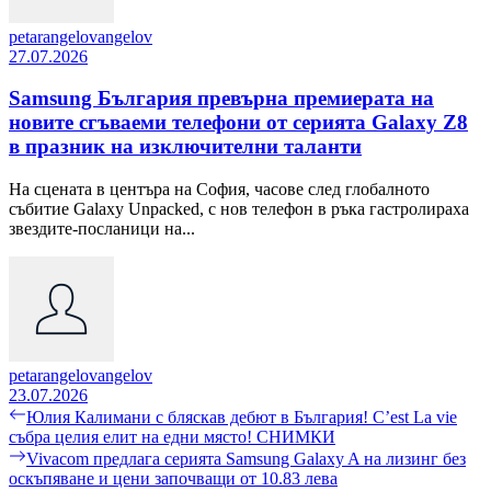
petarangelovangelov
27.07.2026
Samsung България превърна премиерата на
новите сгъваеми телефони от серията Galaxy Z8
в празник на изключителни таланти
На сцената в центъра на София, часове след глобалното
събитие Galaxy Unpacked, с нов телефон в ръка гастролираха
звездите-посланици на...
petarangelovangelov
23.07.2026
Навигация
Previous
Юлия Калимани с бляскав дебют в България! C’est La vie
post:
събра целия елит на едни място! СНИМКИ
Next
Vivacom предлага серията Samsung Galaxy A на лизинг без
post:
оскъпяване и цени започващи от 10.83 лева