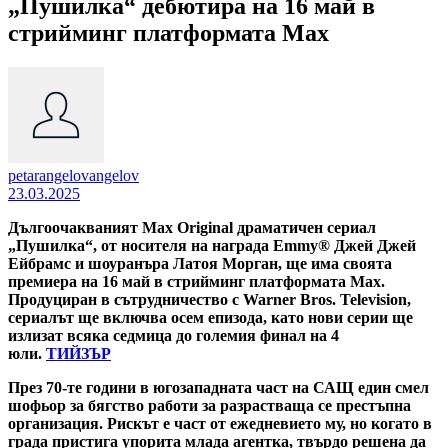
„Пушилка“ дебютира на 16 май в
стрийминг платформата Max
petarangelovangelov
23.03.2025
Дългоочакваният Max Original драматичен сериал
„Пушилка“, от носителя на награда Emmy® Джей Джей
Ейбрамс и шоуранъра Латоя Морган, ще има своята
премиера на 16 май в стрийминг платформата Max.
Продуциран в сътрудничество с Warner Bros. Television,
сериалът ще включва осем епизода, като нови серии ще
излизат всяка седмица до големия финал на 4
юли.
ТИЙЗЪР
През 70-те години в югозападната част на САЩ един смел
шофьор за бягство работи за разрастваща се престъпна
организация. Рискът е част от ежедневието му, но когато в
града пристига упорита млада агентка, твърдо решена да