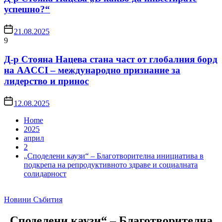
успешно?“
21.08.2025
9
Д-р Стояна Нацева стана част от глобалния борд
на AACCI – международно признание за
лидерство и принос
12.08.2025
Home
2025
април
2
„Споделени каузи“ – Благотворителна инициатива в
подкрепа на репродуктивното здраве и социалната
солидарност
Новини
Събития
„Споделени каузи“ – Благотворителна