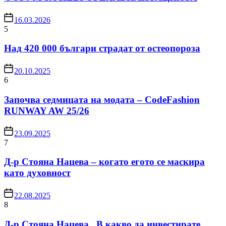
16.03.2026
5
Над 420 000 българи страдат от остеопороза
20.10.2025
6
Започва седмицата на модата – CodeFashion
RUNWAY AW 25/26
23.09.2025
7
Д-р Стояна Нацева – когато егото се маскира
като духовност
22.08.2025
8
Д-р Стояна Нацева „В какво да инвестирате