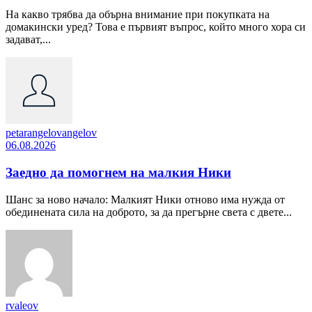
На какво трябва да обърна внимание при покупката на
домакински уред? Това е първият въпрос, който много хора си
задават,...
petarangelovangelov
06.08.2026
Заедно да помогнем на малкия Ники
Шанс за ново начало: Малкият Ники отново има нужда от
обединената сила на доброто, за да прегърне света с двете...
rvaleov