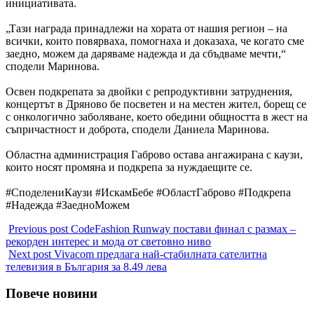
инициативата.
„Тази награда принадлежи на хората от нашия регион – на
всички, които повярваха, помогнаха и доказаха, че когато сме
заедно, можем да даряваме надежда и да сбъдваме мечти,“
сподели Маринова.
Освен подкрепата за двойки с репродуктивни затруднения,
концертът в Дряново бе посветен и на местен жител, борещ се
с онкологично заболяване, което обедини общността в жест на
съпричастност и доброта, сподели Даниела Маринова.
Областна администрация Габрово остава ангажирана с каузи,
които носят промяна и подкрепа за нуждаещите се.
#СподелениКаузи #ИскамБебе #ОбластГаброво #Подкрепа
#Надежда #ЗаедноМожем
Previous post
CodeFashion Runway постави финал с размах –
рекорден интерес и мода от световно ниво
Next post
Vivacom предлага най-стабилната сателитна
телевизия в България за 8.49 лева
Повече новини