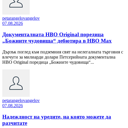
petarangelovangelov
07.08.2026
Документалната HBO Original поредица
„Божиите чудовища“ дебютира в HBO Max
Дързък поглед към подземния свят на нелегалната търговия с
влечуги за милиарди долари Петсерийната документална
HBO Original поредица „Божиите чудовища“...
petarangelovangelov
07.08.2026
Надеждност на уредите, на която можете да
разчитате