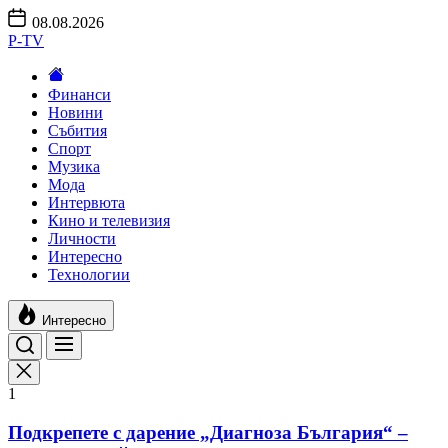
Skip
08.08.2026
to
P-TV
the
content
Финанси
Новини
Събития
Спорт
Музика
Мода
Интервюта
Кино и телевизия
Личности
Интересно
Технологии
Интересно
1
Подкрепете с дарение „Диагноза България“ –