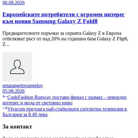
06.08.2026
Европейските потребители с огромен интерес
към новия Samsung Galaxy Z Fold8
Предварителните поръчки за серията Galaxy Z в Европа
отбелязват ръст от над 20% на годишна база Galaxy Z Flip8,
Z...
petarangelovangelov
05.08.2026
Навигация
Previous
CodeFashion Runway постави финал с размах – рекорден
post:
интерес и мода от световно ниво
Next
Vivacom предлага най-стабилната сателитна телевизия в
post:
България за 8.49 лева
За контакт