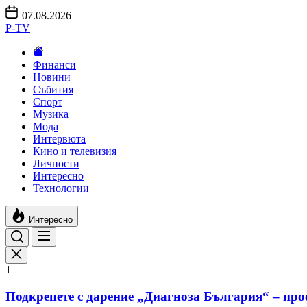
Skip
07.08.2026
to
P-TV
the
content
Финанси
Новини
Събития
Спорт
Музика
Мода
Интервюта
Кино и телевизия
Личности
Интересно
Технологии
Интересно
1
Подкрепете с дарение „Диагноза България“ – про