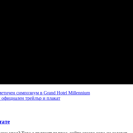
метичен симпозиум в Grand Hotel Millennium
с официален трейлър и плакат
тате