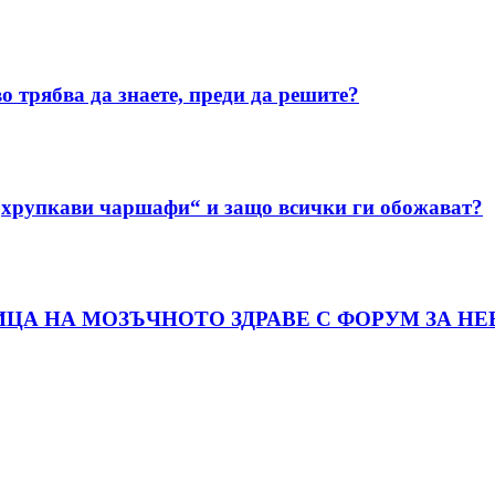
о трябва да знаете, преди да решите?
„хрупкави чаршафи“ и защо всички ги обожават?
ИЦА НА МОЗЪЧНОТО ЗДРАВЕ С ФОРУМ ЗА Н