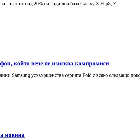
ат ръст от над 20% на годишна база Galaxy Z Flip8, Z...
фон, който вече не изисква компромиси
дини Samsung усъвършенства серията Fold с всяко следващо покол
а новина