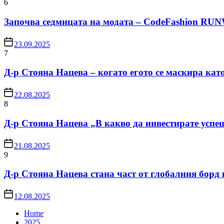
6
Започва седмицата на модата – CodeFashion RU
23.09.2025
7
Д-р Стояна Нацева – когато егото се маскира кат
22.08.2025
8
Д-р Стояна Нацева „В какво да инвестирате успе
21.08.2025
9
Д-р Стояна Нацева стана част от глобалния борд
12.08.2025
Home
2025