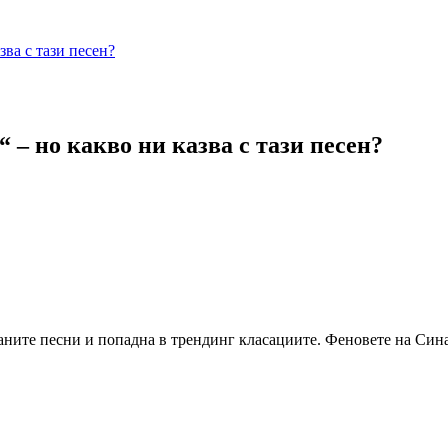
зва с тази песен?
 – но какво ни казва с тази песен?
аните песни и попадна в трендинг класациите. Феновете на Сина