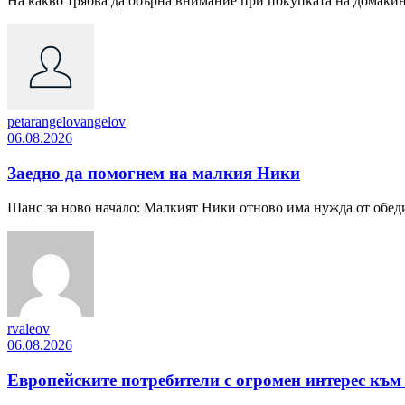
На какво трябва да обърна внимание при покупката на домакинск
petarangelovangelov
06.08.2026
Заедно да помогнем на малкия Ники
Шанс за ново начало: Малкият Ники отново има нужда от обедине
rvaleov
06.08.2026
Европейските потребители с огромен интерес към