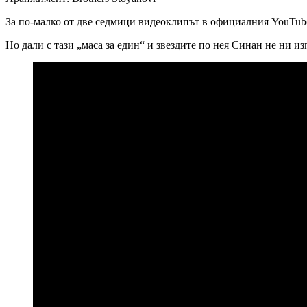
За по-малко от две седмици видеоклипът в официалния YouTube 
Но дали с тази „маса за един“ и звездите по нея Синан не ни и