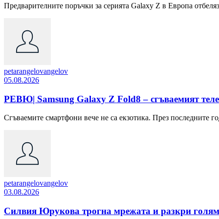
Предварителните поръчки за серията Galaxy Z в Европа отбелязв
petarangelovangelov
05.08.2026
РЕВЮ| Samsung Galaxy Z Fold8 – сгъваемият теле
Сгъваемите смартфони вече не са екзотика. През последните го
petarangelovangelov
03.08.2026
Силвия Юрукова трогна мрежата и разкри голям