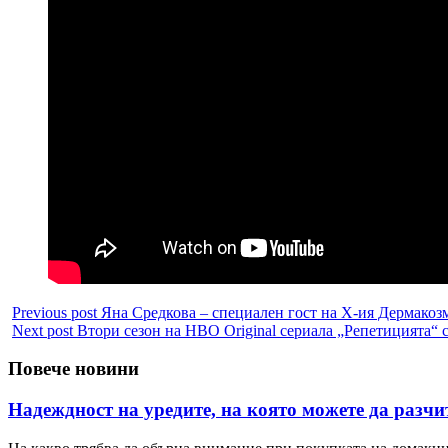
Previous post
Яна Средкова – специален гост на X-ия Дермакоз
Next post
Втори сезон на HBO Original сериала „Репетицията“ 
Повече новини
Надеждност на уредите, на която можете да разчи