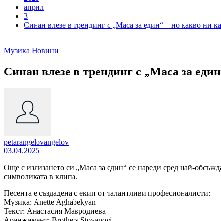
април
3
Синан влезе в трендинг с „Маса за един“ – но какво ни ка
Музика
Новини
Синан влезе в трендинг с „Маса за един“
petarangelovangelov
03.04.2025
Още с излизането си „Маса за един“ се нареди сред най-обсъжд
символиката в клипа.
Песента е създадена с екип от талантливи професионалисти:
Музика: Anette Aghabekyan
Текст: Анастасия Мавродиева
Аранжимент: Brothers Stoyanovi