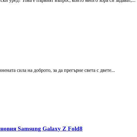
и уред? Това е първият въпрос, който много хора си задават,...
ната сила на доброто, за да прегърне света с двете...
 новия Samsung Galaxy Z Fold8