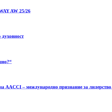
NWAY AW 25/26
о духовност
шно?“
 на AACCI – международно признание за лидерство