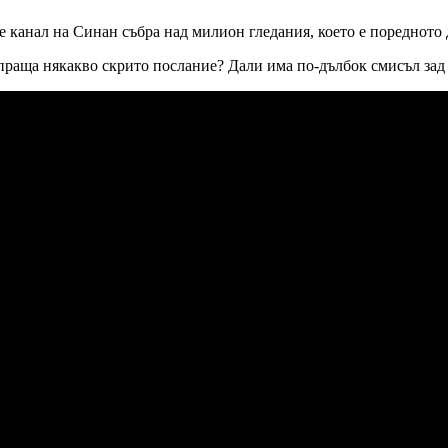
канал на Синан събра над милион гледания, което е поредното д
зпраща някакво скрито послание? Дали има по-дълбок смисъл зад 