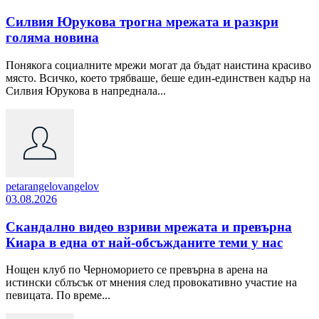
Силвия Юрукова трогна мрежата и разкри
голяма новина
Понякога социалните мрежи могат да бъдат наистина красиво
място. Всичко, което трябваше, беше един-единствен кадър на
Силвия Юрукова в напреднала...
petarangelovangelov
03.08.2026
Скандално видео взриви мрежата и превърна
Киара в една от най-обсъжданите теми у нас
Нощен клуб по Черноморието се превърна в арена на
истински сблъсък от мнения след провокативно участие на
певицата. По време...