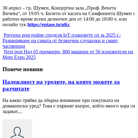
30 април – гр. Шумен, Концертна зала „Проф. Венета
Вичева“, от 19:05 ч. Билети от касата на Симфониета Шумен с
работно време всеки делничен ден от 14:00 до 18:00 ч. или
онлайн тук
https://entase.to/uKc
Previous post
realme споделя IoT плановете си за 2025 г.:
Разширяване на гамата от безжични слушалки и смарт
часовници
Next post
Над 65 премиери, 800 машини от 50 изложители на
Moto Expo 2025
Повече новини
Надеждност на уредите, на която можете да
разчитате
На какво трябва да обърна внимание при покупката на
домакински уред? Това е първият въпрос, който много хора си
задават,...