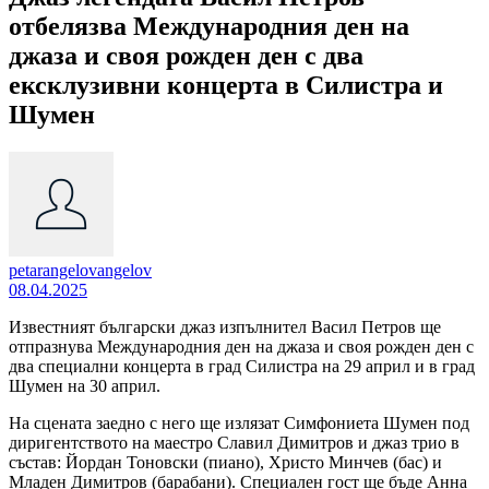
отбелязва Международния ден на
джаза и своя рожден ден с два
ексклузивни концерта в Силистра и
Шумен
petarangelovangelov
08.04.2025
Известният български джаз изпълнител Васил Петров ще
отпразнува Международния ден на джаза и своя рожден ден с
два специални концерта в град Силистра на 29 април и в град
Шумен на 30 април.
На сцената заедно с него ще излязат Симфониета Шумен под
диригентството на маестро Славил Димитров и джаз трио в
състав: Йордан Тоновски (пиано), Христо Минчев (бас) и
Младен Димитров (барабани). Специален гост ще бъде Анна