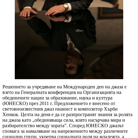
Решението за учредяване на Международен ден на джаза е
взето на Генералната конференция на Организацията на
обединените нации за образование, наука и култура
(ЮНЕСКО) през 2011 г. Предложението е внесено от
световноизвестния джаз пианист и композитор Хърби
Хенкок. Целта на деня е да се разпространят знания за ролята
на джаза като „обединяваща сила, която насърчава мира и
разбирателство между хората”. Според ЮНЕСКО джазът
спомага за намаляване на напрежението между различните
социални групи, укрепва социалната роля на младежта, а