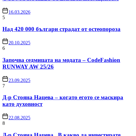
16.03.2026
5
Над 420 000 българи страдат от остеопороза
20.10.2025
6
Започва седмицата на модата – CodeFashion
RUNWAY AW 25/26
23.09.2025
7
Д-р Стояна Нацева – когато егото се маскира
като духовност
22.08.2025
8
Д-р Стояна Нацева „В какво да инвестирате