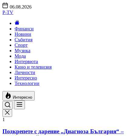
Skip
06.08.2026
to
P-TV
the
content
Финанси
Новини
Събития
Спорт
Музика
Мода
Интервюта
Кино и телевизия
Личности
Интересно
Технологии
Интересно
1
Подкрепете с дарение „Диагноза България“ –