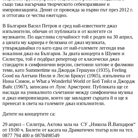
също така насърчава творческото себеизразяване и
импровизацията. Денят се провежда за първи път през 2012 г.
и оттогава се чества ежегодно.
В България Васил Петров и сред най-известните джаз
изпълнители, обичан от публиката и от колегите си
музиканти. По щастлива случайност той е роден на 30 април,
а цялата му кариера е белязана от джаз музиката,
утвърждавайки го като една от най-големите легенди във
вокалния джаз на България. За двата концерта в Шумен и
Силистра, той е подбрал репертоар от класически джаз
стандарти в симфонични версии, световни хитове и филмови
теми, като Summertime на Джордж Гершуин (1935), Feeling
Good на Антъни Нюли и Лесли Брикус (1965), изпълнена от
Нина Симон, и What a Wonderful World от Боб Тийл и Джордж
Вайс (1967), записана от Луис Армстронг. Публиката ще се
наслади на уникалното съчетание между симфонична музика
и джаз импровизации, които ще завладеят сърцата й и ще я
пренесат в света на големите джаз изпълнители.
Датите на концертите са:
29 април – Силитра, Актова зала на СУ „Никола Й.Вапцаров“
от 19:00 ч. Билети от касата на Драматичен театър или на тел.
0877 794 400 и 0878498549