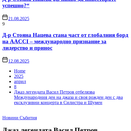
успешно?“
21.08.2025
9
Д-р Стояна Нацева стана част от глобалния борд
на AACCI – международно признание за
лидерство и принос
12.08.2025
Home
2025
април
8
Джаз легендата Васил Петров отбелязва
Международния ден на джаза и своя рожден ден с два
ексклузивни концерта в Силистра и Шумен
Новини
Събития
Джаз легендата Васил Петров