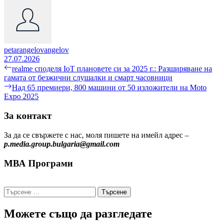
petarangelovangelov
27.07.2026
Навигация
Previous
realme споделя IoT плановете си за 2025 г.: Разширяване на
post:
гамата от безжични слушалки и смарт часовници
Next
Над 65 премиери, 800 машини от 50 изложители на Moto
post:
Expo 2025
За контакт
За да се свържете с нас, моля пишете на имейл адрес –
p.media.group.bulgaria@gmail.com
МВА Програми
Търсене
за:
Можете също да разгледате