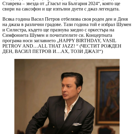
Ставрева – звезда от „Гласът на България 2024“, която ще
свири на саксофон и ще изпълни дуети с джаз легендата.
Всяка година Васил Петров отбелязва своя роден ден и Деня
на джаза в различни градове. Тази година той е избрал Шумен
и Силистра, където ще празнува заедно с оркестъра на
Симфониета Шумен и почитателите си. Концертната
програма носи заглавието „HAPPY BIRTHDAY, VASIL
PETROV AND…ALL THAT JAZZ! “ (ЧЕСТИТ РОЖДЕН
ДЕН, ВАСИЛ ПЕТРОВ И…АХ, ТОЗИ ДЖАЗ!“)