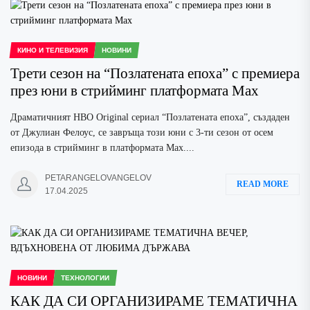
КИНО И ТЕЛЕВИЗИЯ
НОВИНИ
Трети сезон на “Позлатената епоха” с премиера
през юни в стрийминг платформата Max
Драматичният HBO Original сериал “Позлатената епоха”, създаден
от Джулиан Фелоус, се завръща този юни с 3-ти сезон от осем
епизода в стрийминг в платформата Max....
PETARANGELOVANGELOV
READ MORE
17.04.2025
НОВИНИ
ТЕХНОЛОГИИ
КАК ДА СИ ОРГАНИЗИРАМЕ ТЕМАТИЧНА