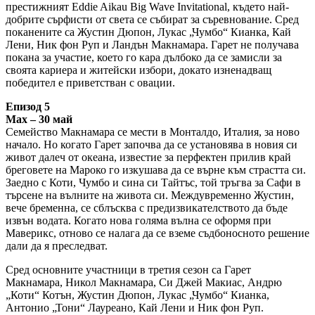
престижният Eddie Aikau Big Wave Invitational, където най-
добрите сърфисти от света се събират за съревнование. Сред
поканените са Жустин Дюпон, Лукас „Чумбо“ Кианка, Кай
Лени, Ник фон Руп и Ландън Макнамара. Гарет не получава
покана за участие, което го кара дълбоко да се замисли за
своята кариера и житейски избори, докато изненадващ
победител е приветстван с овации.
Епизод 5
Max – 30 май
Семейство Макнамара се мести в Монталдо, Италия, за ново
начало. Но когато Гарет започва да се установява в новия си
живот далеч от океана, известие за перфектен прилив край
бреговете на Мароко го изкушава да се върне към страстта си.
Заедно с Коти, Чумбо и сина си Тайтъс, той тръгва за Сафи в
търсене на вълните на живота си. Междувременно Жустин,
вече бременна, се сблъсква с предизвикателството да бъде
извън водата. Когато нова голяма вълна се оформя при
Маверикс, отново се налага да се вземе съдбоносното решение
дали да я преследват.
Сред основните участници в третия сезон са Гарет
Макнамара, Никол Макнамара, Си Джей Макиас, Андрю
„Коти“ Котън, Жустин Дюпон, Лукас „Чумбо“ Кианка,
Антонио „Тони“ Лауреано, Кай Лени и Ник фон Руп.