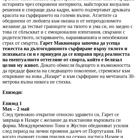
историята чрез откровени интервюта, майсторски визуални
решения и спиращи дъха кадри, които подчертават дръзката
красота на сърфирането на големи вълни. Атлетите са
обединени от любовта към океана и от непреодолимото
желание да тестват границите на тялото и ума си, но заедно с
това се сблъскват и с емоционални изпитания, свързани с
родителството, остаряването, нараняванията и неизбежния
страх от смъртта.
Гарет Макнамара започва да усеща
тежестта на дългогодишното сърфиране върху тялото и
психиката си и е принуден да се изправи пред реалността
на евентуалното оттегляне от спорта, който е белязал
целия му живот.
Докато обмисля бъдещето и възможността
да предаде факела на следващото поколение, стремежът към
откриване на нова „Назаре“ и към сърфиране на мечтаната 30-
метрова вълна никога не стихва.
Епизоди:
Епизод 1
Max – 2 май
След тревожно откритие относно здравето си, Гарет се
завръща в Назаре с желание да възстанови върховата си
форма. Междувременно Тони и Жустин обединяват усилия
след период на лични промени далеч от Португалия. Но
когато първият голям прилив на сезона достига Назаре и