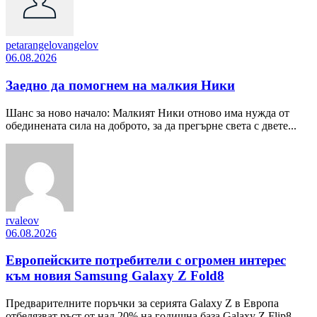
petarangelovangelov
06.08.2026
Заедно да помогнем на малкия Ники
Шанс за ново начало: Малкият Ники отново има нужда от
обединената сила на доброто, за да прегърне света с двете...
rvaleov
06.08.2026
Европейските потребители с огромен интерес
към новия Samsung Galaxy Z Fold8
Предварителните поръчки за серията Galaxy Z в Европа
отбелязват ръст от над 20% на годишна база Galaxy Z Flip8,