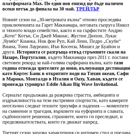
платформата Max. По един нов епизод ще бъде наличен
всеки петък до финала на 30 май.
ТРЕЙЛЪР
Новият сезон на „30-метровата вълна“ отново проследява
приключенията на Гарет Макнамара, неговата съпруга Никол
и тяхното младо семейство, както и на сърфистите Андрю
„Коти“ Котън, Си Джей Макиас, Жустин Дюпон, Лукас
„Чумбо“ Кианка, Ник фон Руп, Кай Лени, Педро „Скуби“
Виана, Тони Лауреано, Иън Косенза, Мишел де Буайон и
други.
Историята се разгръща отвъд стръмните скали на
Назаре, Португалия
, където Макнамара през 2011 г. постави
световен рекорд за най-голяма сърфирана вълна, като
тази
година отвежда зрителите до нови, вълнуващи дестинации
като Кортес Банк в откритите води на Тихия океан, Сафи
в Мароко, Монталдо в Италия и Оаху, Хаваи, където се
провежда турнирът Eddie Aikau Big Wave Invitational.
Сериалът продължава да разкрива страстта, амбицията и
издръжливостта на тези екстремни спортисти, като камерите
неотлъчно следват техните триумфи и падения — моментите
на съмнение и трагедия, върховете на еуфорията и славата,
съдбоносните решения, страховете, които ги преследват, и
предизвикателствата, които ги движат напред.
Третият сезон запазва характерния си интимен стил и предава