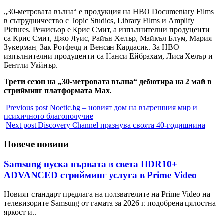
„30-метровата вълна“ е продукция на HBO Documentary Films
в сътрудничество с Topic Studios, Library Films и Amplify
Pictures. Режисьор е Крис Смит, а изпълнителни продуценти
са Крис Смит, Джо Луис, Райън Хелър, Майкъл Блум, Мария
Зукерман, Зак Ротфелд и Венсан Кардасик. За HBO
изпълнителни продуценти са Нанси Ейбрахам, Лиса Хелър и
Бентли Уайнър.
Трети сезон на „30-метровата вълна“ дебютира на 2 май в
стрийминг платформата Max.
Previous post
Noetic.bg – новият дом на вътрешния мир и
психичното благополучие
Next post
Discovery Channel празнува своята 40-годишнина
Повече новини
Samsung пуска първата в света HDR10+
ADVANCED стрийминг услуга в Prime Video
Новият стандарт предлага на ползвателите на Prime Video на
телевизорите Samsung от гамата за 2026 г. подобрена цялостна
яркост и...