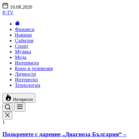
Skip
10.08.2026
to
P-TV
the
content
Финанси
Новини
Събития
Спорт
Музика
Мода
Интервюта
Кино и телевизия
Личности
Интересно
Технологии
Интересно
1
Подкрепете с дарение „Диагноза България“ –