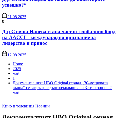
успешно?“
21.08.2025
9
Д-р Стояна Нацева стана част от глобалния борд
на AACCI – международно признание за
лидерство и принос
12.08.2025
Home
2025
май
1
Документалният HBO Original сериал „30-метровата
вълна“ се завръща с дългоочаквания си 3-ти сезон на 2
май
Кино и телевизия
Новини
Документалният HBO Original сериал