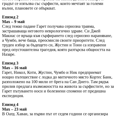
градът се изпълва със сърфисти, които мечтаят за големи
вълни, плановете се объркват.
Епизод 2
Max – 9 май
След тежко падане Гарет получава сериозна травма,
застрашаваща неговото неврологично здраве. Си Джей
Макиас се връща към сърфирането след сериозно нараняване,
а Чумбо, вече баща, преосмисля своите приоритети. След
труден избор за бъдещето си, Жустин и Тони са изправени
пред опустошителна трагедия, която разтърсва общността на
Назаре.
Епизод 3
Max – 16 май
Гарет, Никол, Коти, Жустин, Чумбо и Ник предприемат
нощно пътешествие с лодка до митичното място Кортес Банк,
разположено на 100 мили от брега на Сан Диего. Там рядък
прилив предлага възможността на живота за сърфистите, но за
Гарет пътуването носи и болезнени спомени от предишна
експедиция.
Епизод 4
Max – 23 май
В Оаху, Хаваи, за първи път от седем години се организира