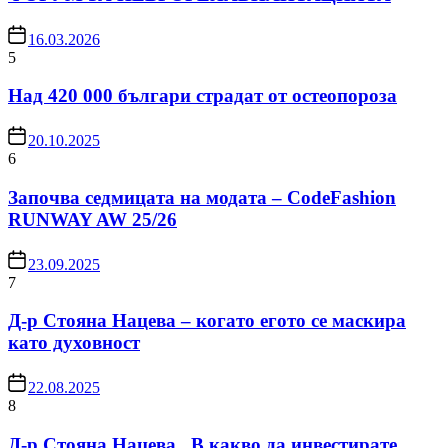
16.03.2026
5
Над 420 000 българи страдат от остеопороза
20.10.2025
6
Започва седмицата на модата – CodeFashion
RUNWAY AW 25/26
23.09.2025
7
Д-р Стояна Нацева – когато егото се маскира
като духовност
22.08.2025
8
Д-р Стояна Нацева „В какво да инвестирате