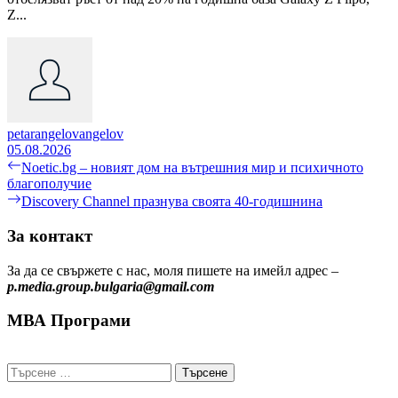
Z...
petarangelovangelov
05.08.2026
Навигация
Previous
Noetic.bg – новият дом на вътрешния мир и психичното
post:
благополучие
Next
Discovery Channel празнува своята 40-годишнина
post:
За контакт
За да се свържете с нас, моля пишете на имейл адрес –
p.media.group.bulgaria@gmail.com
МВА Програми
Търсене
за: