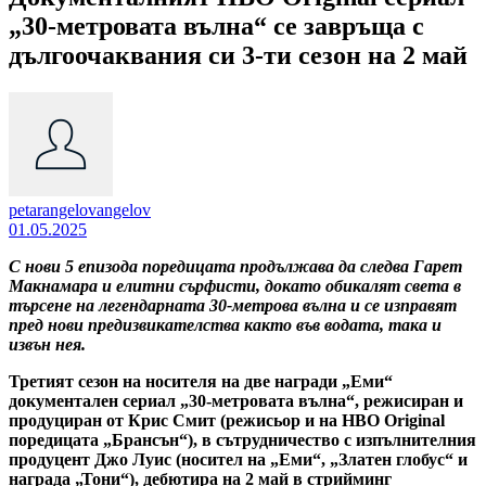
„30-метровата вълна“ се завръща с
дългоочаквания си 3-ти сезон на 2 май
petarangelovangelov
01.05.2025
С нови 5 епизода поредицата продължава да следва Гарет
Макнамара и елитни сърфисти, докато обикалят света в
търсене на легендарната 30-метрова вълна и се изправят
пред нови предизвикателства както във водата, така и
извън нея.
Третият сезон на носителя на две награди „Еми“
документален сериал „30-метровата вълна“, режисиран и
продуциран от Крис Смит (режисьор и на HBO Original
поредицата „Брансън“), в сътрудничество с изпълнителния
продуцент Джо Луис (носител на „Еми“, „Златен глобус“ и
награда „Тони“), дебютира на 2 май в стрийминг