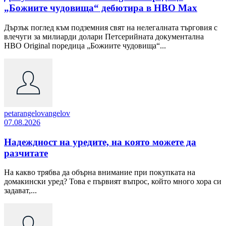
„Божиите чудовища“ дебютира в HBO Max
Дързък поглед към подземния свят на нелегалната търговия с
влечуги за милиарди долари Петсерийната документална
HBO Original поредица „Божиите чудовища“...
petarangelovangelov
07.08.2026
Надеждност на уредите, на която можете да
разчитате
На какво трябва да обърна внимание при покупката на
домакински уред? Това е първият въпрос, който много хора си
задават,...