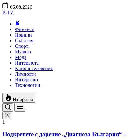
Skip
06.08.2026
to
P-TV
the
content
Финанси
Новини
Събития
Спорт
Музика
Мода
Интервюта
Кино и телевизия
Личности
Интересно
Технологии
Интересно
1
Подкрепете с дарение „Диагноза България“ –