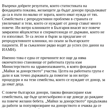
Въпреки добрите резултати, които статистиката на
фондацията показва, желаещите да бъдат донори продължават
да са в пъти по-малко от хората, които имат нужда от тях.
Семействата с репродуктивни проблеми в страната се
увеличават и тези, които се нуждаят от донор стават много
повече. Ин витро клиниките в България внасят все повече
замразени яйцеклетки и сперматозоиди от държави, които не
ги използват. Те са лесни и бързи за предлагане от
репродуктивните клиники, но скъпи за българските
пациенти. И за съжаление рядко водят до успех (по данни на
ИАМН).
Именно това е една от причините все още да няма
окончателно становище от работната група към
Министерството на здравеопазването, в която фондация
„Майки за донорството“ участва. Целта на работната група е
дали и как точно държавата да помогне за ин витро
процедури и на тези семейства, които се нуждаят от донор, за
да имат деца.
С повече български донори, такова финансиране към
семействата, ще бъде целесъобразно и ще доведе до раждане
на повече желани бебета. „Майки за донорството“ продължава
да работи за популяризиране на донорството и очаква да се