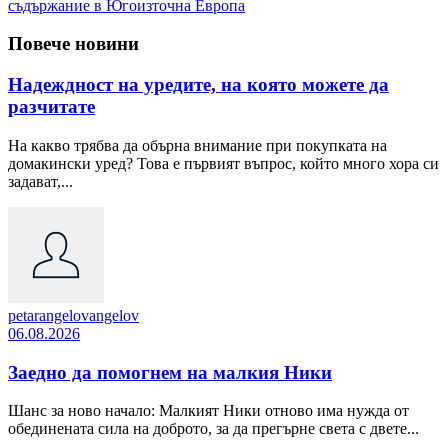
съдържание в Югоизточна Европа
Повече новини
Надеждност на уредите, на която можете да
разчитате
На какво трябва да обърна внимание при покупката на
домакински уред? Това е първият въпрос, който много хора си
задават,...
petarangelovangelov
06.08.2026
Заедно да помогнем на малкия Ники
Шанс за ново начало: Малкият Ники отново има нужда от
обединената сила на доброто, за да прегърне света с двете...