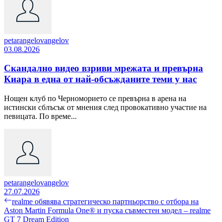
petarangelovangelov
03.08.2026
Скандално видео взриви мрежата и превърна
Киара в една от най-обсъжданите теми у нас
Нощен клуб по Черноморието се превърна в арена на
истински сблъсък от мнения след провокативно участие на
певицата. По време...
petarangelovangelov
27.07.2026
Навигация
Previous
realme обявява стратегическо партньорство с отбора на
post:
Aston Martin Formula One® и пуска съвместен модел – realme
GT 7 Dream Edition