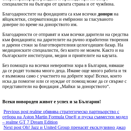
специалисти на българи от цялата страна и от чужбина.
Благодарностите на фондацията са към всички
донори
на
яйцеклетки, сперматозоиди и ембриони за гласуваното
доверие по време на донорството им.
Благодарности се отправят и към всички дарители на средства
към фондацията; на дарителите на ръчно изработени творения
и дарени стоки за благотворителния целогодишен базар. На
медицинските специалисти, без които не можем. Както и на
българските институции, медии и приятелите на каузата.
Без помощта на всички невероятни хора в България, нямаше
да се родят толкова много деца. Имаме още много работа и тя
е възможна само с участието на добрите хора! Всеки, които
иска да помогне или се нуждае от помощ може да се свърже с
представители на фондация „Майки за донорството“.
Всеки новороден живот е успех и за България!
Previous post
realme обявява стратегическо партньорство с
отбора на Aston Martin Formula One® и пуска съвместен модел
– realme GT 7 Dream Edition
Next post
Oh! Jazz и United Group пренасят ексклузивно джаз