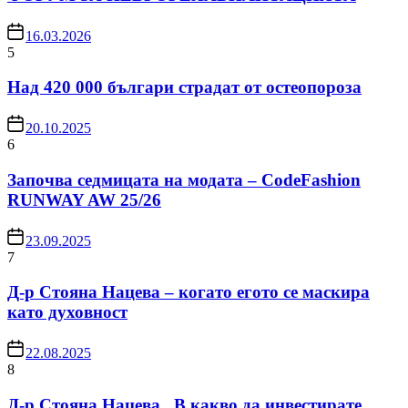
16.03.2026
5
Над 420 000 българи страдат от остеопороза
20.10.2025
6
Започва седмицата на модата – CodeFashion
RUNWAY AW 25/26
23.09.2025
7
Д-р Стояна Нацева – когато егото се маскира
като духовност
22.08.2025
8
Д-р Стояна Нацева „В какво да инвестирате