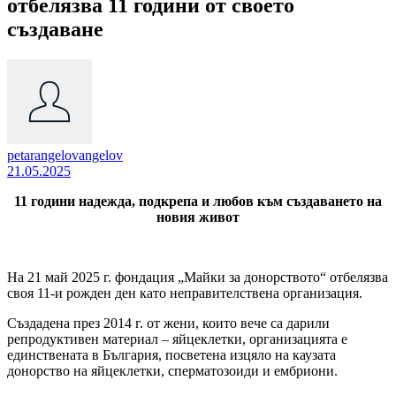
отбелязва 11 години от своето
създаване
petarangelovangelov
21.05.2025
11 години надежда, подкрепа и любов към създаването на
новия живот
На 21 май 2025 г. фондация „Майки за донорството“ отбелязва
своя 11-и рожден ден като неправителствена организация.
Създадена през 2014 г. от жени, които вече са дарили
репродуктивен материал – яйцеклетки, организацията е
единствената в България, посветена изцяло на каузата
донорство на яйцеклетки, сперматозоиди и ембриони.