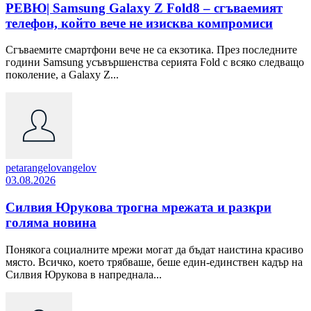
РЕВЮ| Samsung Galaxy Z Fold8 – сгъваемият
телефон, който вече не изисква компромиси
Сгъваемите смартфони вече не са екзотика. През последните
години Samsung усъвършенства серията Fold с всяко следващо
поколение, а Galaxy Z...
petarangelovangelov
03.08.2026
Силвия Юрукова трогна мрежата и разкри
голяма новина
Понякога социалните мрежи могат да бъдат наистина красиво
място. Всичко, което трябваше, беше един-единствен кадър на
Силвия Юрукова в напреднала...