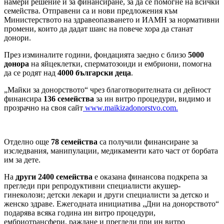
намери решение и за финансиране, за да се помогне на всички
семейства. Отправени са и нови предложения към
Министерството на здравеопазването и ИАМН за нормативни
промени, които да дадат шанс на повече хора да станат
донори.
През изминалите години, фондацията заедно с близо
5000
донора
на яйцеклетки, сперматозоиди и ембриони, помогна
да се родят над
4000 български деца
.
„Майки за донорството“ чрез благотворителната си дейност
финансира
136 семейства
за ин витро процедури, видимо и
прозрачно на своя сайт
www.maikizadonorstvo.com.
Отделно още
78 семейства
са получили финансиране за
изследвания, манипулации, медикаменти като част от борбата
им за дете.
На
други 2400 семейства
е оказана финансова подкрепа за
прегледи при репродуктивни специалисти акушер-
гинеколози; детски лекари и други специалисти за детско и
женско здраве. Ежегодната инициатива „Дни на донорството“
подарява всяка година ин витро процедури,
ембриотрансфери, раждане и прегледи при ин витро