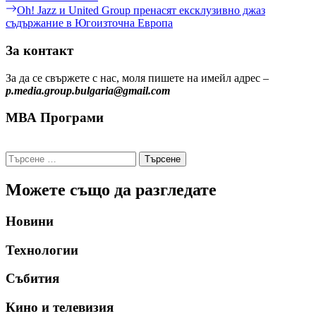
Next
Oh! Jazz и United Group пренасят ексклузивно джаз
post:
съдържание в Югоизточна Европа
За контакт
За да се свържете с нас, моля пишете на имейл адрес –
p.media.group.bulgaria@gmail.com
МВА Програми
Търсене
за:
Можете също да разгледате
Новини
Технологии
Събития
Кино и телевизия