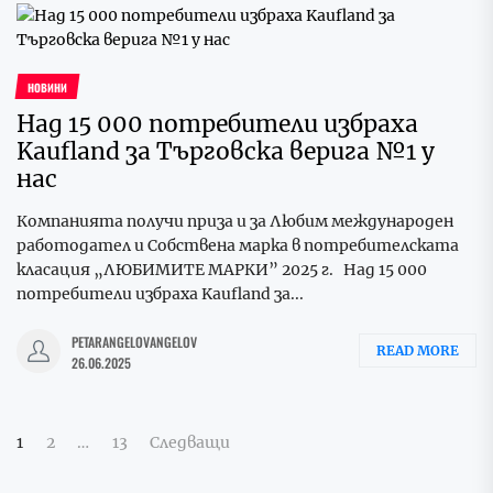
НОВИНИ
Над 15 000 потребители избраха
Kaufland за Търговска верига №1 у
нас
Компанията получи приза и за Любим международен
работодател и Собствена марка в потребителската
класация „ЛЮБИМИТЕ МАРКИ” 2025 г. Над 15 000
потребители избраха Kaufland за...
PETARANGELOVANGELOV
READ MORE
26.06.2025
Разделяне
1
2
…
13
Следващи
на