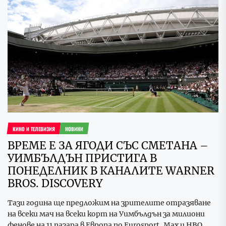
КИНО И ТЕЛЕВИЗИЯ
НОВИНИ
ВРЕМЕ Е ЗА ЯГОДИ СЪС СМЕТАНА –
УИМБЪЛДЪН ПРИСТИГА В
ПОНЕДЕЛНИК В КАНАЛИТЕ WARNER
BROS. DISCOVERY
Тази година ще предложим на зрителите отразяване
на всеки мач на всеки корт на Уимбълдън за милиони
фенове на 11 пазара в Европа по Eurosport, Max и HBO...