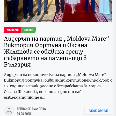
ЛИЧНОСТИ
НОВИНИ
Лидерът на партия „Moldova Mare“
Виктория Фортуна и Оксана
Желяпова се обявиха срещу
събарянето на паметници в
България
Лидерът на политическата партия „Moldova Mare“
Виктория Фортуна, бивш антикорупционен прокурор с
18-годишен стаж, заедно с бесарабската българка
Оксана Желяпова, посетиха едни от най-
емблематичните и...
PETARANGELOVANGELOV
READ MORE
30.06.2025