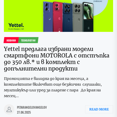
НОВИНИ
ТЕХНОЛОГИИ
Yettel предлага избрани модели
смартфони MOTOROLA с отстъпка
до 350 лв.* и в комплект с
допълнителни продукти
Промоцията е валидна до края на месеца, а
комплектите включват още безжични слушалки,
мултикукър или уред за гладене с пара До края на
месец...
PETARANGELOVANGELOV
READ MORE
27.06.2025