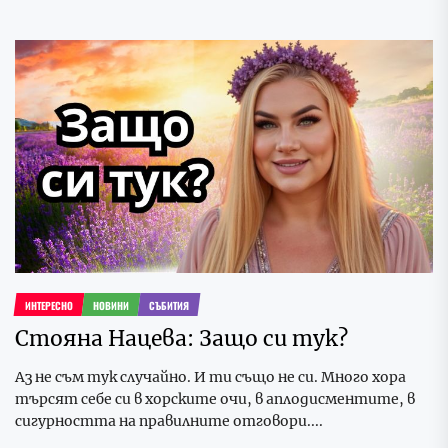
ИНТЕРЕСНО
НОВИНИ
СЪБИТИЯ
Стояна Нацева: Защо си тук?
Аз не съм тук случайно. И ти също не си. Много хора
търсят себе си в хорските очи, в аплодисментите, в
сигурността на правилните отговори....