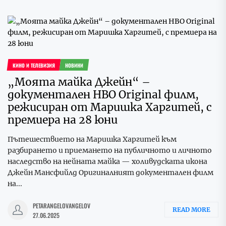
КИНО И ТЕЛЕВИЗИЯ
НОВИНИ
„Моята майка Джейн“ –
документален HBO Original филм,
режисиран от Маришка Харгитей, с
премиера на 28 юни
Пътешествието на Маришка Харгитей към
разбирането и приемането на публичното и личното
наследство на нейната майка — холивудската икона
Джейн Мансфийлд Оригиналният документален филм
на...
PETARANGELOVANGELOV
READ MORE
27.06.2025