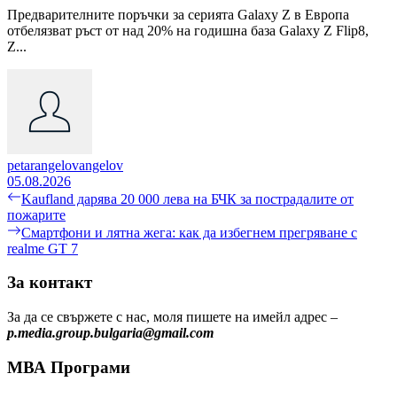
Предварителните поръчки за серията Galaxy Z в Европа
отбелязват ръст от над 20% на годишна база Galaxy Z Flip8,
Z...
petarangelovangelov
05.08.2026
Навигация
Previous
Kaufland дарява 20 000 лева на БЧК за пострадалите от
post:
пожарите
Next
Смартфони и лятна жега: как да избегнем прегряване с
post:
realme GT 7
За контакт
За да се свържете с нас, моля пишете на имейл адрес –
p.media.group.bulgaria@gmail.com
МВА Програми