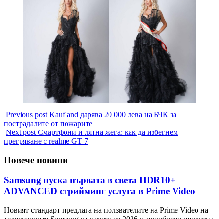
Previous post
Kaufland дарява 20 000 лева на БЧК за
пострадалите от пожарите
Next post
Смартфони и лятна жега: как да избегнем
прегряване с realme GT 7
Повече новини
Samsung пуска първата в света HDR10+
ADVANCED стрийминг услуга в Prime Video
Новият стандарт предлага на ползвателите на Prime Video на
телевизорите Samsung от гамата за 2026 г. подобрена цялостна