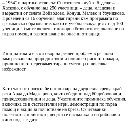
– 1964“ в партньорство със Спасителен клуб за бъдеще –
Хасково, е обучило над 250 участници – деца, младежи и
възрастни от селата Войводово, Конуш, Малево и Узунджово.
Проведени са 16 обучения, адаптирани към програмата по
гражданско образование, както и учебна евакуация с над 100
ученици. Темите включват пожарна безопасност, оказване на
първа помощ и разпознаване на опасни отпадъци.
Инициативата е в отговор на реален проблем в региона –
замърсяване на природни зони и повишен риск от пожари,
причинени от нерегламентирани сметища и човешка
небрежност.
Като част от проекта бе организирана двудневна среща край
река Арда до Маджарово, която обедини над 60 доброволци,
природозащитници и деца. Участниците преминаха обучения,
включиха се в състезателни игри, демонстрации по първа
помощ и акция за почистване на брега. Съчетавайки
полезното с приятното, децата се насладиха и на риболов и
кино под звездите.