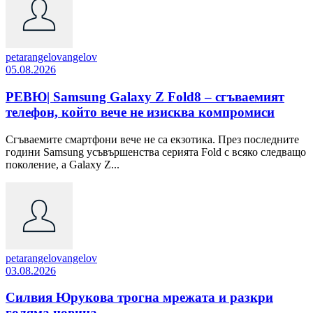
petarangelovangelov
05.08.2026
РЕВЮ| Samsung Galaxy Z Fold8 – сгъваемият
телефон, който вече не изисква компромиси
Сгъваемите смартфони вече не са екзотика. През последните
години Samsung усъвършенства серията Fold с всяко следващо
поколение, а Galaxy Z...
petarangelovangelov
03.08.2026
Силвия Юрукова трогна мрежата и разкри
голяма новина