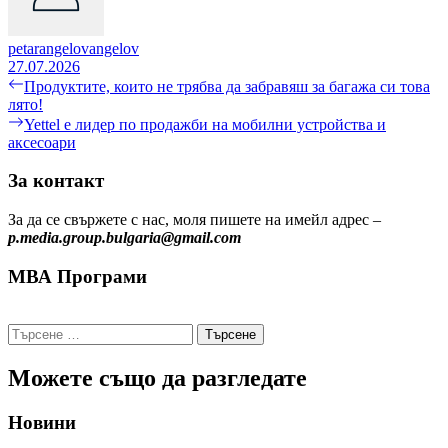
petarangelovangelov
27.07.2026
Навигация
Previous
Продуктите, които не трябва да забравяш за багажа си това
post:
лято!
Next
Yettel е лидер по продажби на мобилни устройства и
post:
аксесоари
За контакт
За да се свържете с нас, моля пишете на имейл адрес –
p.media.group.bulgaria@gmail.com
МВА Програми
Търсене
за:
Можете също да разгледате
Новини