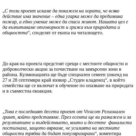
„
С този проект искаме да покажем на хората, че всяко
действие има значение – една угарка може да предизвика
пожар, а едно умение може да спаси живот. Нашата цел е
да възпитаваме отговорност и грижа към природата и
общността
“, споделят от екипа на читалището.
До края на проекта предстоят срещи с местните общности и
доброволчески акции за почистване на замърсени зони в
района. Кулминацията ще бъде специален семеен уикенд на
27 и 28 септември край язовир „Студен кладенец“, в който
семейства ще се включат в обучение по опазване на природата
и в съвместна екоакция.
„
Това е последният десети проект от
Vivacom
Регионален
грант, който представяме. През есента ще ви разкажем и за
резултатите и въздействието, които и десетте
финалисти
постигнаха, защото вярваме, че усилията на местните
общности трябва да бъдат популяризирани
“, коментира