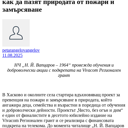
как да пазят природата от пожари и
замърсяване
petarangelovangelov
11.08.2025
НЧ „Н. Й. Вапцаров – 1964“ провежда обучения и
доброволчески акции с подкрепата на Vivacom Регионален
грант
В Хасково и околните села стартира вдъхновяващ проект за
превенция на пожари и замърсяване в природата, който
ангажира деца, семейства и възрастни в поредица от обучения
и доброволчески дейности. Проектът „Чисто, без огън и дим“
е един от финалистите в десетото юбилейно издание на
Vivacom Регионален грант и се реализира с финансовата
подкрепа на телекома. До момента читалище „Н. Й. Вапцаров