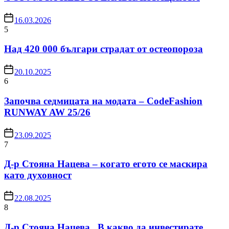
16.03.2026
5
Над 420 000 българи страдат от остеопороза
20.10.2025
6
Започва седмицата на модата – CodeFashion
RUNWAY AW 25/26
23.09.2025
7
Д-р Стояна Нацева – когато егото се маскира
като духовност
22.08.2025
8
Д-р Стояна Нацева „В какво да инвестирате