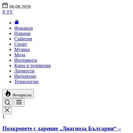
Skip
06.08.2026
to
P-TV
the
content
Финанси
Новини
Събития
Спорт
Музика
Мода
Интервюта
Кино и телевизия
Личности
Интересно
Технологии
Интересно
1
Подкрепете с дарение „Диагноза България“ –