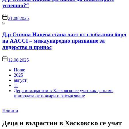
успешно?“
21.08.2025
9
Д-р Стояна Нацева стана част от глобалния борд
на AACCI – международно признание за
лидерство и принос
12.08.2025
Home
2025
август
11
Деца и възрастни в Хасковско се учат как да пазят
природата от пожари и замърсяване
Новини
Деца и възрастни в Хасковско се учат