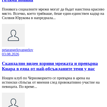
Понякога социалните мрежи могат да бъдат наистина красиво
място. Всичко, което трябваше, беше един-единствен кадър на
Силвия Юрукова в напреднала...
petarangelovangelov
03.08.2026
Скандално видео взриви мрежата и превърна
Киара в една от най-обсъжданите теми у нас
Нощен клуб по Черноморието се превърна в арена на
истински сблъсък от мнения след провокативно участие на
певицата. По време...