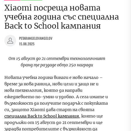
Xiaomi посреща новата
учебна година със специална
Back to School кампания
PETARANGELOVANGELOV
15.08.2025
От 15 август до 21 септември технологичният
бранд ще раздаде общо 250 награди
Новата учебна година винаги е ново начало –
време за нова раница, нови цели и защо не и
нова технология, която да направи
ежедневието по-умно и удобно. А сега имате и
възможност да получите подарък с покупката
си, защото Xiaomi дава старт на своята
специална Back to School кампания
, която ще
продължи от 15 август до 21 септември и ще
зарадва потребителите с възможност да