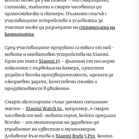
които може да участвате – от смартфони,
слушалки, таблети и смарт часовници до
прахосмукачки и скутери. Пълният списък с
участващите устройства и условията за
участие може да разгледате на
страницата на
кампанията
.
Сред участващите продукти са някои от най-
новите и иновативни устройства на Xiaomi.
Един от тях е
Xiaomi 15
– флагман от последно
поколение с първокласна камера, изчистен
дизайн и висока производителност, идеален за
ежедневни задачи, качествени снимки и
продуктивност в движение.
Смарт аксесоарите също заемат специално
място –
Xiaomi Watch S4
, например, е смарт
часовник от най-новата серия, който предлага
всичко – от мониторинг на здравето до
управление на известия и мултимедия.
Добавете към това и
Xiaomi Buds 5 Pro
, които