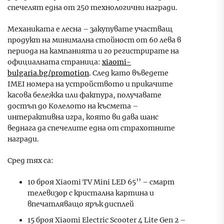
спечелят една от 250 технологични награди.
Механиката е лесна – закупувате участващ
продукт на минимална стойност от 60 лева в
периода на кампанията и го регистрирате на
официалната страница:
xiaomi-
bulgaria.bg/promotion
. След като въведете
IMEI номера на устройството и прикачите
касова бележка или фактура, получавате
достъп до Колелото на късмета –
интерактивна игра, която ви дава шанс
веднага да спечелите една от страхотните
награди.
Сред тях са:
10 броя Xiaomi TV Mini LED 65’’ – смарт
телевизор с кристална картина и
впечатляващо ярък дисплей
15 броя Xiaomi Electric Scooter 4 Lite Gen 2 –