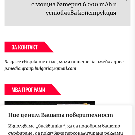
Ne
с мощна батерия 6 000 mAh и
pos
устойчива конструкция
ЗА КОНТАКТ
За да се свържете с нас, моля пишете на имейл адрес –
p.media.group.bulgaria@gmail.com
МВА ПРОГРАМИ
Ние ценим Вашата поверителност
Използваме „бисквитки“, за да подобрим вашето
сърфиране, да показваме персонализирани реклами