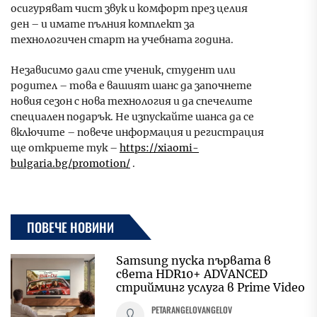
осигуряват чист звук и комфорт през целия
ден – и имате пълния комплект за
технологичен старт на учебната година.
Независимо дали сте ученик, студент или
родител – това е вашият шанс да започнете
новия сезон с нова технология и да спечелите
специален подарък. Не изпускайте шанса да се
включите – повече информация и регистрация
ще откриете тук –
https://xiaomi-
bulgaria.bg/promotion/
.
ПОВЕЧЕ НОВИНИ
Samsung пуска първата в
света HDR10+ ADVANCED
стрийминг услуга в Prime Video
PETARANGELOVANGELOV