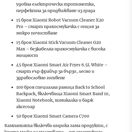
удобна електрическа тротинетка,
перфектна за придвижване из града
15 броя Xiaomi Robot Vacuum Cleaner X20
Pro – смарт прахосмукачка с опция за
мокро почистване
15 броя Xiaomi Stick Vacuum Cleaner G20
Max – безкабелна прахосмукачка с висока
мощност
45 броя Xiaomi Smart Air Fryer 6.5L White –
смарт еър фрайър за бързо, лесно и
здравословно готвене
100 броя специална раница Back to School
Backpack, включваща Xiaomi Smart Band 10,
Xiaomi Notebook, химикалка и бадж
аксесоар
50 броя Xiaomi Smart Camera C700
Кампанията включва широка гама продукти, с