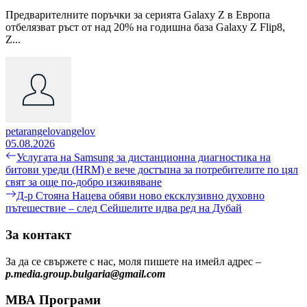
Предварителните поръчки за серията Galaxy Z в Европа
отбелязват ръст от над 20% на годишна база Galaxy Z Flip8,
Z...
petarangelovangelov
05.08.2026
Навигация
Previous
Услугата на Samsung за дистанционна диагностика на
post:
битови уреди (HRM) е вече достъпна за потребителите по цял
свят за още по-добро изживяване
Next
Д-р Стояна Нацева обяви ново ексклузивно духовно
post:
пътешествие – след Сейшелите идва ред на Дубай
За контакт
За да се свържете с нас, моля пишете на имейл адрес –
p.media.group.bulgaria@gmail.com
МВА Програми