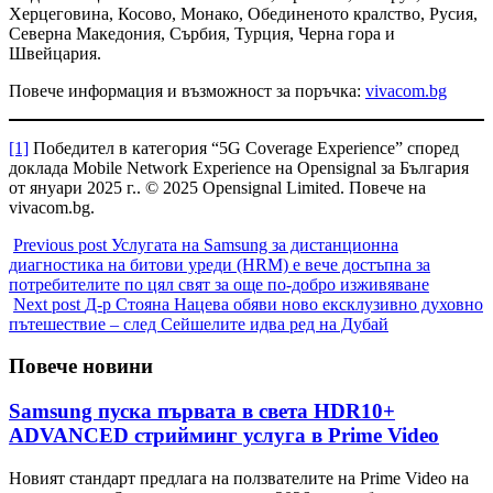
Херцеговина, Косово, Монако, Обединеното кралство, Русия,
Северна Македония, Сърбия, Турция, Черна гора и
Швейцария.
Повече информация и възможност за поръчка:
vivacom.bg
[1]
Победител в категория “5G Coverage Experience” според
доклада Mobile Network Experience на Opensignal за България
от януари 2025 г.. © 2025 Opensignal Limited. Повече на
vivacom.bg.
Previous post
Услугата на Samsung за дистанционна
диагностика на битови уреди (HRM) е вече достъпна за
потребителите по цял свят за още по-добро изживяване
Next post
Д-р Стояна Нацева обяви ново ексклузивно духовно
пътешествие – след Сейшелите идва ред на Дубай
Повече новини
Samsung пуска първата в света HDR10+
ADVANCED стрийминг услуга в Prime Video
Новият стандарт предлага на ползвателите на Prime Video на