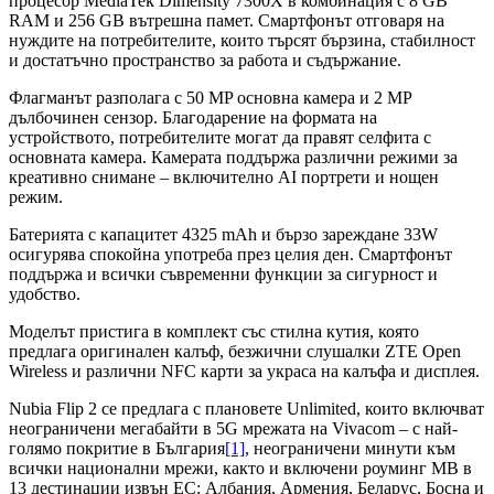
процесор MediaTek Dimensity 7300X в комбинация с 8 GB
RAM и 256 GB вътрешна памет. Смартфонът отговаря на
нуждите на потребителите, които търсят бързина, стабилност
и достатъчно пространство за работа и съдържание.
Флагманът разполага с 50 MP основна камера и 2 MP
дълбочинен сензор. Благодарение на формата на
устройството, потребителите могат да правят селфита с
основната камера. Камерата поддържа различни режими за
креативно снимане – включително AI портрети и нощен
режим.
Батерията с капацитет 4325 mAh и бързо зареждане 33W
осигурява спокойна употреба през целия ден. Смартфонът
поддържа и всички съвременни функции за сигурност и
удобство.
Моделът пристига в комплект със стилна кутия, която
предлага оригинален калъф, безжични слушалки ZTE Open
Wireless и различни NFC карти за украса на калъфа и дисплея.
Nubia Flip 2 се предлага с плановете Unlimited, които включват
неограничени мегабайти в 5G мрежата на Vivacom – с най-
голямо покритие в България
[1]
, неограничени минути към
всички национални мрежи, както и включени роуминг MB в
13 дестинации извън ЕС: Албания, Армения, Беларус, Босна и