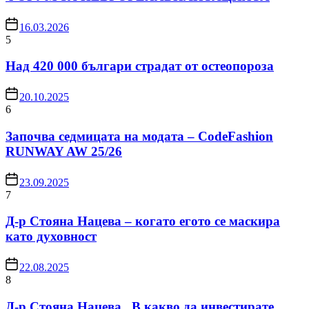
16.03.2026
5
Над 420 000 българи страдат от остеопороза
20.10.2025
6
Започва седмицата на модата – CodeFashion
RUNWAY AW 25/26
23.09.2025
7
Д-р Стояна Нацева – когато егото се маскира
като духовност
22.08.2025
8
Д-р Стояна Нацева „В какво да инвестирате