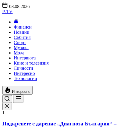
Skip
08.08.2026
to
P-TV
the
content
Финанси
Новини
Събития
Спорт
Музика
Мода
Интервюта
Кино и телевизия
Личности
Интересно
Технологии
Интересно
1
Подкрепете с дарение „Диагноза България“ –