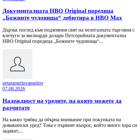
Документалната HBO Original поредица
„Божиите чудовища“ дебютира в HBO Max
Дързък поглед към подземния свят на нелегалната търговия с
влечуги за милиарди долари Петсерийната документална
HBO Original поредица „Божиите чудовища“...
petarangelovangelov
07.08.2026
Надеждност на уредите, на която можете да
разчитате
На какво трябва да обърна внимание при покупката на
домакински уред? Това е първият въпрос, който много хора си
задават,...