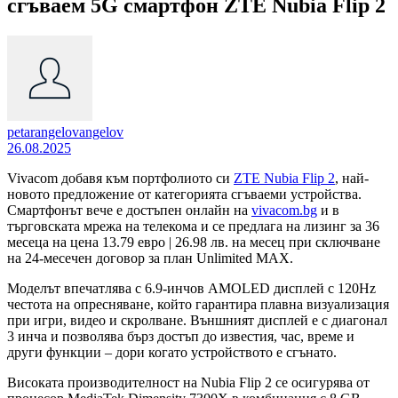
сгъваем 5G смартфон ZTE Nubia Flip 2
petarangelovangelov
26.08.2025
Vivacom добавя към портфолиото си
ZTE Nubia Flip 2
, най-
новото предложение от категорията сгъваеми устройства.
Смартфонът вече е достъпен онлайн на
vivacom.bg
и в
търговската мрежа на телекома и се предлага на лизинг за 36
месеца на цена 13.79 евро | 26.98 лв. на месец при сключване
на 24-месечен договор за план Unlimited MAX.
Моделът впечатлява с 6.9-инчов AMOLED дисплей с 120Hz
честота на опресняване, който гарантира плавна визуализация
при игри, видео и скролване. Външният дисплей е с диагонал
3 инча и позволява бърз достъп до известия, час, време и
други функции – дори когато устройството е сгънато.
Високата производителност на Nubia Flip 2 се осигурява от