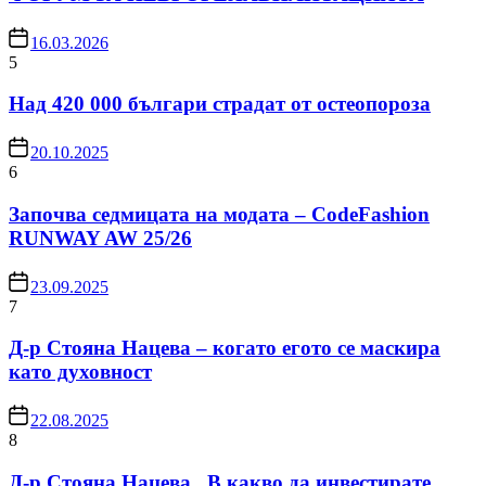
16.03.2026
5
Над 420 000 българи страдат от остеопороза
20.10.2025
6
Започва седмицата на модата – CodeFashion
RUNWAY AW 25/26
23.09.2025
7
Д-р Стояна Нацева – когато егото се маскира
като духовност
22.08.2025
8
Д-р Стояна Нацева „В какво да инвестирате