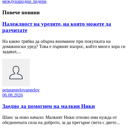
международни лидери
Повече новини
Надеждност на уредите, на която можете да
разчитате
На какво трябва да обърна внимание при покупката на
домакински уред? Това е първият въпрос, който много хора си
задават,...
petarangelovangelov
06.08.2026
Заедно да помогнем на малкия Ники
Шанс за ново начало: Малкият Ники отново има нужда от
обединената сила на доброто, за да прегърне света с двете...