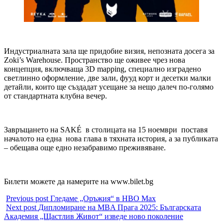
Индустриалната зала ще придобие визия, непозната досега за
Zoki’s Warehouse. Пространство ще оживее чрез нова
концепция, включваща 3D mapping, специално изградено
светлинно оформление, две зали, фууд корт и десетки малки
детайли, които ще създадат усещане за нещо далеч по-голямо
от стандартната клубна вечер.
Завръщането на SAKÉ в столицата на 15 ноември поставя
началото на една нова глава в тяхната история, а за публиката
– обещава още едно незабравимо преживяване.
Билети можете да намерите на www.bilet.bg
Previous post
Гледаме „Оръжия“ в HBO Max
Next post
Дипломиране на MBA Прага 2025: Българската
Академия „Щастлив Живот“ изведе ново поколение