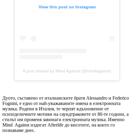
View this post on Instagram
A post shared by Mind Against (@mindagainst)
Дуото, съставено от италианските братя Alessandro и Federico
Fognini, е едно от най-уважаваните имена в електронната
музика. Родени в Италия, те черпят вдъхновение от
психеделичните мотиви на саундтраковете от 80-те години, а
стилът им променя завинаги електронната музика. Именно
Mind Against издигат Afterlife до висотите, на които го
познаваме днес.