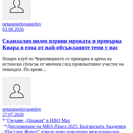
petarangelovangelov
03.08.2026
Скандално видео взриви мрежата и превърна
Киара в една от най-обсъжданите теми у нас
Нощен клуб по Черноморието се превърна в арена на
истински сблъсък от мнения след провокативно участие на
певицата. По време...
petarangelovangelov
27.07.2026
Навигация
Previous
Гледаме „Оръжия“ в HBO Max
post:
Next
Дипломиране на MBA Прага 2025: Българската Академия
post:
„Щастлив Живот“ изведе ново поколение международни