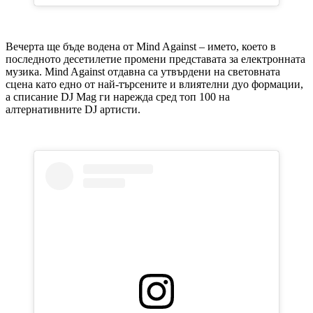
Вечерта ще бъде водена от Mind Against – името, което в
последното десетилетие промени представата за електронната
музика. Mind Against отдавна са утвърдени на световната
сцена като едно от най-търсените и влиятелни дуо формации,
а списание DJ Mag ги нарежда сред топ 100 на
алтернативните DJ артисти.