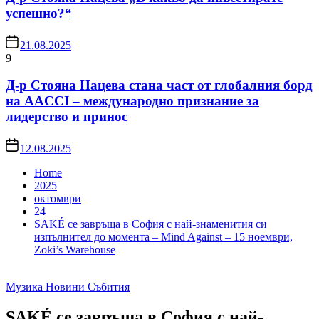
успешно?“
21.08.2025
9
Д-р Стояна Нацева стана част от глобалния борд
на AACCI – международно признание за
лидерство и принос
12.08.2025
Home
2025
октомври
24
SAKÉ се завръща в София с най-знаменития си
изпълнител до момента – Mind Against – 15 ноември,
Zoki’s Warehouse
Музика
Новини
Събития
SAKÉ се завръща в София с най-