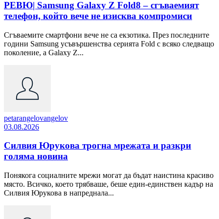
РЕВЮ| Samsung Galaxy Z Fold8 – сгъваемият
телефон, който вече не изисква компромиси
Сгъваемите смартфони вече не са екзотика. През последните
години Samsung усъвършенства серията Fold с всяко следващо
поколение, а Galaxy Z...
petarangelovangelov
03.08.2026
Силвия Юрукова трогна мрежата и разкри
голяма новина
Понякога социалните мрежи могат да бъдат наистина красиво
място. Всичко, което трябваше, беше един-единствен кадър на
Силвия Юрукова в напреднала...