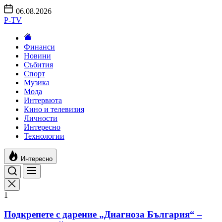
Skip
06.08.2026
to
P-TV
the
content
Финанси
Новини
Събития
Спорт
Музика
Мода
Интервюта
Кино и телевизия
Личности
Интересно
Технологии
Интересно
1
Подкрепете с дарение „Диагноза България“ –