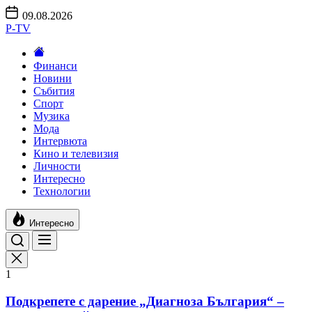
Skip
09.08.2026
to
P-TV
the
content
Финанси
Новини
Събития
Спорт
Музика
Мода
Интервюта
Кино и телевизия
Личности
Интересно
Технологии
Интересно
1
Подкрепете с дарение „Диагноза България“ –