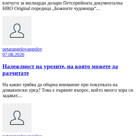
влечуги за милиарди долари Петсерийната документална
HBO Original поредица „Божиите чудовища“...
petarangelovangelov
07.08.2026
Надеждност на уредите, на която можете да
разчитате
На какво трябва да обърна внимание при покупката на
домакински уред? Това е първият въпрос, който много хора си
задават,...