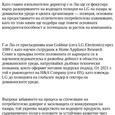
Като главен изпълнителен директор г-н Лю ще се фокусира
върху разширяването на водещата позиция на LG на пазара за
домакински уреди в цялата организация — позиция, основана
на предоставянето на отличително потребителско изживяване,
като по този начин ще подобри още повече основната
конкурентоспособност и потенциала за растеж на компанията.
Г-н Лю се присъединява към Goldstar (сега LG Electronics) през
1989 г. като научен сътрудник в Home Appliance Research
Center и прекарва почти половината от кариерата си в
научноизследователска и развойна дейност в областта на
домакинските уреди, натрупвайки дълбоки технически
познания, които оформят неговия лидерски подход. От 2021 г.
той е ръководител на H&A Company (сега HS), като извежда
LG до позицията на глобален лидер в сектора на
домакинските уреди.
Въпреки забавянето на процеса за спечелване на
потребителско доверие и засилващата се конкуренция на
пазара, той укрепва лидерството на водещите продукти, като
същевременно полага основите за устойчиво развитие чрез