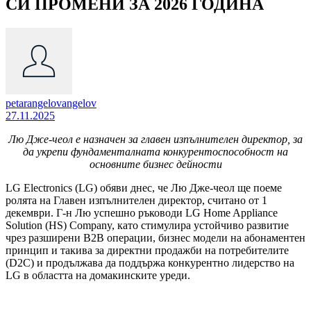
СИ ПРОМЕНИ ЗА 2026 ГОДИНА
petarangelovangelov
27.11.2025
Лю Дже-чеол е назначен за главен изпълнителен директор, за
да укрепи фундаменталната конкурентоспособност на
основните бизнес дейности
LG Electronics (LG) обяви днес, че Лю Дже-чеол ще поеме
ролята на Главен изпълнителен директор, считано от 1
декември. Г-н Лю успешно ръководи LG Home Appliance
Solution (HS) Company, като стимулира устойчиво развитие
чрез разширени B2B операции, бизнес модели на абонаментен
принцип и такива за директни продажби на потребителите
(D2C) и продължава да поддържа конкурентно лидерство на
LG в областта на домакинските уреди.