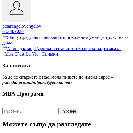
petarangelovangelov
05.08.2026
Навигация
Previous
Shelly представя следващото поколение умни устройства за
post:
дома
Next
Халваджиян, Гуркова и семейство Бачорски коронясаха
post:
„Miss C’est La Vie“ Снимки
За контакт
За да се свържете с нас, моля пишете на имейл адрес –
p.media.group.bulgaria@gmail.com
МВА Програми
Търсене
за:
Можете също да разгледате