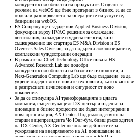
конкурентоспособността на продуктите. Отделът за
реклама на webOS ще бъде превърнат в бизнес, за да се
подсили разширяването на операциите на услугите,
базирани на webOS.
ES Company ще създаде нов Applied Business Division,
фокусиран върху HVAC решения за охлаждане,
вентилация, охлаждане и ядрена енергия, като
същевременно ще стартира ES M&A Division и ES
Overseas Sales Division, за да подкрепи локализираните,
комплексни чуждестранни операции.
В рамките на Chief Technology Office новата HS
Advanced Research Lab ще подобри
конкурентоспособността на базовите технологии, а
Next-Generation Computing Lab ще бъде създадена, за да
укрепи лидерството в новите технологии, като квантови
и разпръснати изчисления и сигурност от ново
поколение.
За да се стимулира AI трансформацията в цялата
компания, съществуващият DX център и отделът за
иновации в бизнес процесите ще бъдат интегрирани в
нова организация, AX Center. Под ръководството на
старши вицепрезидента Чо Юнг-бум, бивш ръководител
на DX Center, AX Center ще оглави дейностите за
ускоряване на внедряването на AI, повишаване на
оперативната ефективност, напредък в R&D и