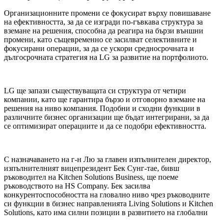
Oрганизационните промени се фокусират върху повишаване
на ефективността, за да се изгради по-гъвкава структура за
вземане на решения, способна да реагира на бързи външни
промени, като същевременно се засилват селективните и
фокусирани операции, за да се ускори средносрочната и
дългосрочната стратегия на LG за развитие на портфолиото.
LG ще запази съществуващата си структура от четири
компании, като ще гарантира бързо и отговорно вземане на
решения на ниво компания. Подобни и сходни функции в
различните бизнес организации ще бъдат интегрирани, за да
се оптимизират операциите и да се подобри ефективността.
С назначаването на г-н Лю за главен изпълнителен директор,
изпълнителният вицепрезидент Бек Сунг-тае, бивш
ръководител на Kitchen Solutions Business, ще поеме
ръководството на HS Company. Бек засилва
конкурентоспособността на гловално ниво чрез ръководните
си функции в бизнес направленията Living Solutions и Kitchen
Solutions, като има силни позиции в развитието на глобални