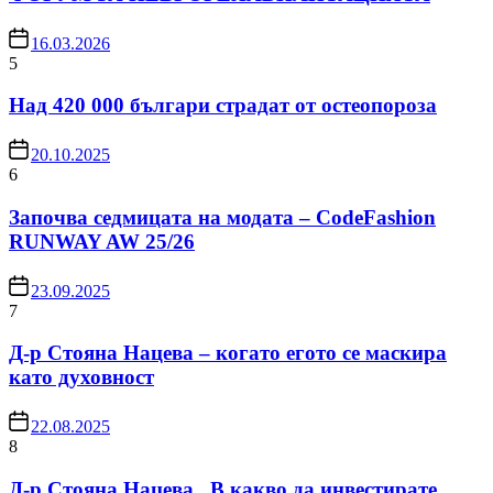
16.03.2026
5
Над 420 000 българи страдат от остеопороза
20.10.2025
6
Започва седмицата на модата – CodeFashion
RUNWAY AW 25/26
23.09.2025
7
Д-р Стояна Нацева – когато егото се маскира
като духовност
22.08.2025
8
Д-р Стояна Нацева „В какво да инвестирате