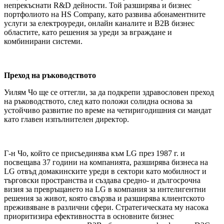
непрекъснати R&D дейности. Той разширява и бизнес
портфолиото на HS Company, като развива абонаментните
услуги за електроуреди, онлайн каналите и B2B бизнес
областите, като решения за уреди за вграждане и
комбинирани системи.
Преход на ръководството
Уилям Чо ще се оттегли, за да подкрепи здравословен преход
на ръководството, след като положи солидна основа за
устойчиво развитие по време на четиригодишния си мандат
като главен изпълнителен директор.
Г-н Чо, който се присъединява към LG през 1987 г. и
посвещава 37 години на компанията, разширява бизнеса на
LG отвъд домакинските уреди в сектори като мобилност и
търговски пространства и създава средно- и дългосрочна
визия за превръщането на LG в компания за интелигентни
решения за живот, която свързва и разширява клиентското
преживяване в различни сфери. Стратегическата му насока
приоритизира ефективността в основните бизнес