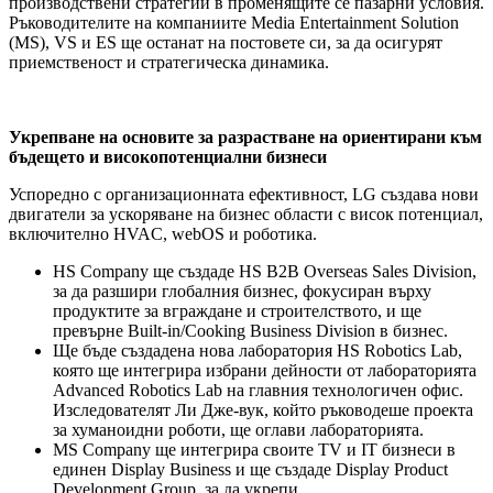
производствени стратегии в променящите се пазарни условия.
Ръководителите на компаниите Media Entertainment Solution
(MS), VS и ES ще останат на постовете си, за да осигурят
приемственост и стратегическа динамика.
Укрепване на основите за разрастване на ориентирани към
бъдещето и високопотенциални бизнеси
Успоредно с организационната ефективност, LG създава нови
двигатели за ускоряване на бизнес области с висок потенциал,
включително HVAC, webOS и роботика.
HS Company ще създаде HS B2B Overseas Sales Division,
за да разшири глобалния бизнес, фокусиран върху
продуктите за вграждане и строителството, и ще
превърне Built-in/Cooking Business Division в бизнес.
Ще бъде създадена нова лаборатория HS Robotics Lab,
която ще интегрира избрани дейности от лабораторията
Advanced Robotics Lab на главния технологичен офис.
Изследователят Ли Дже-вук, който ръководеше проекта
за хуманоидни роботи, ще оглави лабораторията.
MS Company ще интегрира своите TV и IT бизнеси в
единен Display Business и ще създаде Display Product
Development Group, за да укрепи