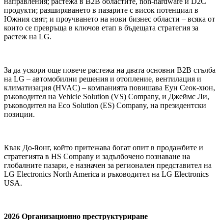
направления; растежа в B2B областите, non-hardware и D2C
продукти; разширяването в пазарите с висок потенциал в
Южния свят; и проучването на нови бизнес области – всяка от
които се превръща в ключов етап в бъдещата стратегия за
растеж на LG.
За да ускори още повече растежа на двата основни B2B стълба
на LG – автомобилни решения и отопление, вентилация и
климатизация (HVAC) – компанията повишава Еун Сеок-хюн,
ръководител на Vehicle Solution (VS) Company, и Джеймс Ли,
ръководител на Eco Solution (ES) Company, на президентски
позиции.
Квак До-йонг, който притежава богат опит в продажбите и
стратегията в HS Company и задълбочено познаване на
глобалните пазари, е назначен за регионален представител на
LG Electronics North America и ръководител на LG Electronics
USA.
2026 Организационнo преструктуриране