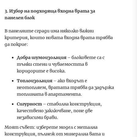
3. Избор на подходяща входна врата за
панелен блок
В панелните сгради има няколко важни
критерия, които новата входна врата трябва
да покрие:
Добра шумоизолация
– блоковете са с
тънки стени и чуваемостта в
коридорите е висока.
Топлоизолация
– ако входът е
неотопляем, вратата трябва да задържа
топлината в апартамента.
Сигурност
– стабилна конструкция,
качествено заключване, поне две
независими брави.
Моят съвет: изберете модел с метална
конструкция, пълнеж от минерална вата и