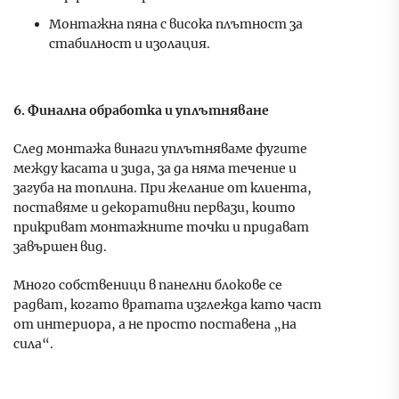
Монтажна пяна с висока плътност за
стабилност и изолация.
6. Финална обработка и уплътняване
След монтажа винаги уплътняваме фугите
между касата и зида, за да няма течение и
загуба на топлина. При желание от клиента,
поставяме и декоративни первази, които
прикриват монтажните точки и придават
завършен вид.
Много собственици в панелни блокове се
радват, когато вратата изглежда като част
от интериора, а не просто поставена „на
сила“.