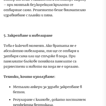
– при монтаж без корекция крилото се
отваряше само. Решението беше внимателно
изравняване с планки и пяна.
5. Закрепване и нивелиране
Това е ключов момент. Ако вратата не е
абсолютно нивелирана, тя ще се отваря и
затваря сама или ще стърже в пода. При
панелните блокове понякога панелите са
разместени и нивото на пода не е идеално.
Техники, които използваме:
Метални анкери за здраво закрепване в
бетон.
Регулиране с клинове, докато постигнем
перфектна вертикала.