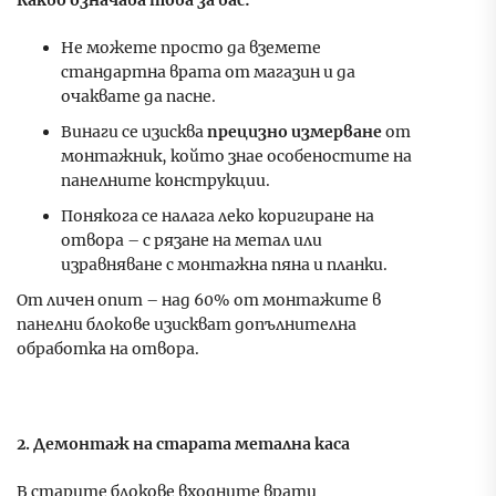
Не можете просто да вземете
стандартна врата от магазин и да
очаквате да пасне.
Винаги се изисква
прецизно измерване
от
монтажник, който знае особеностите на
панелните конструкции.
Понякога се налага леко коригиране на
отвора – с рязане на метал или
изравняване с монтажна пяна и планки.
От личен опит – над 60% от монтажите в
панелни блокове изискват допълнителна
обработка на отвора.
2. Демонтаж на старата метална каса
В старите блокове входните врати