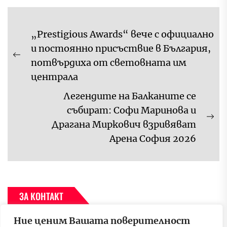
Навигация
„Prestigious Awards“ вече с официално
и постоянно присъствие в България,
Previous
потвърдиха от световната им
post:
централа
Легендите на Балканите се
събират: Софи Маринова и
Ne
Драгана Миркович взривяват
pos
Арена София 2026
ЗА КОНТАКТ
Ние ценим Вашата поверителност
За да се свържете с нас, моля пишете на имейл адрес –