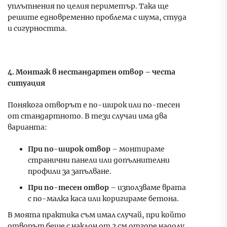
уплътнения по целия периметър. Така ще
решите едновременно проблема с шума, студа
и сигурността.
4. Монтаж в нестандартен отвор – честа
ситуация
Понякога отворът е по-широк или по-тесен
от стандартното. В тези случаи има два
варианта:
При по-широк отвор
– монтираме
странични панели или допълнителни
профили за запълване.
При по-тесен отвор
– използваме врата
с по-малка каса или коригираме бетона.
В моята практика съм имал случай, при който
отворът беше с наклон от 2 см отгоре надолу