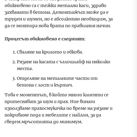
обикновено са с тежки метални каси, здраво
захванати в бетона. Демонтажът може да е
труден и шумен, но е абсолютно необходим, за
да се монтира нова врата по правилния начин.
Процесът обикновено е следният:
Сваляне на крилото и обкова.
Рязане на касата с ъглошлайф на няколко
места.
Отделяне на металните части от
бетона с лост и къртач.
Това е моментът, в който много клиенти се
притесняват за шум и прах. Ние винаги
използваме прахосмукачка по време на рязане и
покриваме пода и мебелите с найлон, за да
сведем мръсотията до минимум.