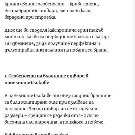
крият своите особености – криви стени,
нестандартни отвори, метални каси,
вградени при строежа.
Днес ще ви споделя как протича един такъв
монтаж, какви са подводните камъни и как да
ги избегнете, за да получите перфектна и
дълготрайна инсталация на новата си врата.
1. Особености на входните отвори в
панелните блокове
В панелните блокове от онези години вратите
са били монтирани още при изливане на
панелите. Често отворът не е с идеални
размери – срещат се разлики от 1-2 см по
височина или широчина, а понякога и повече.
Какво означава това за вас: