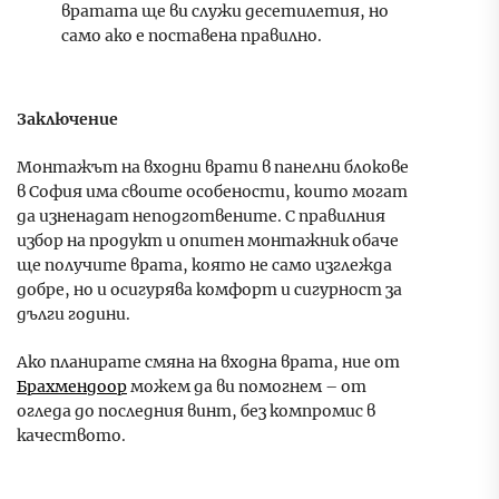
вратата ще ви служи десетилетия, но
само ако е поставена правилно.
Заключение
Монтажът на входни врати в панелни блокове
в София има своите особености, които могат
да изненадат неподготвените. С правилния
избор на продукт и опитен монтажник обаче
ще получите врата, която не само изглежда
добре, но и осигурява комфорт и сигурност за
дълги години.
Ако планирате смяна на входна врата, ние от
Брахмендоор
можем да ви помогнем – от
огледа до последния винт, без компромис в
качеството.