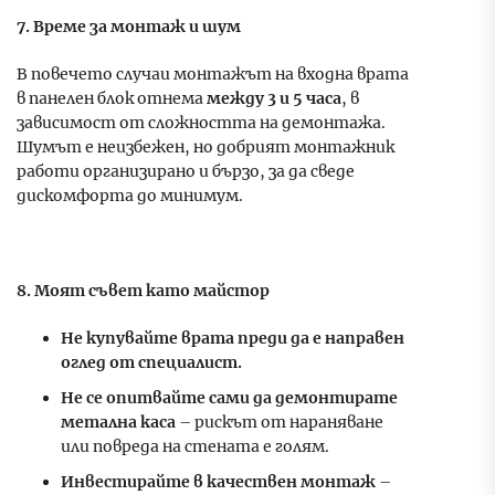
7. Време за монтаж и шум
В повечето случаи монтажът на входна врата
в панелен блок отнема
между 3 и 5 часа
, в
зависимост от сложността на демонтажа.
Шумът е неизбежен, но добрият монтажник
работи организирано и бързо, за да сведе
дискомфорта до минимум.
8. Моят съвет като майстор
Не купувайте врата преди да е направен
оглед от специалист.
Не се опитвайте сами да демонтирате
метална каса
– рискът от нараняване
или повреда на стената е голям.
Инвестирайте в качествен монтаж
–