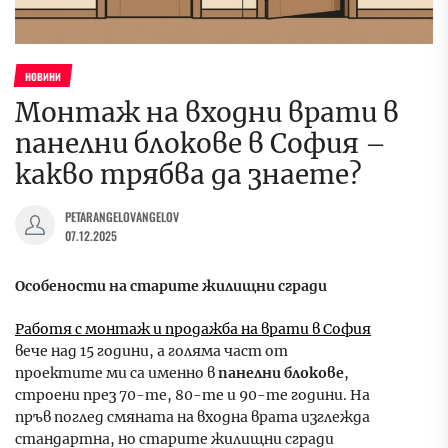
НОВИНИ
Монтаж на входни врати в
панелни блокове в София –
какво трябва да знаете?
PETARANGELOVANGELOV
07.12.2025
Особености на старите жилищни сгради
Работя с монтаж и продажба на врати в София
вече над 15 години, а голяма част от
проектите ми са именно в
панелни блокове
,
строени през 70-те, 80-те и 90-те години. На
пръв поглед смяната на входна врата изглежда
стандартна, но старите жилищни сгради