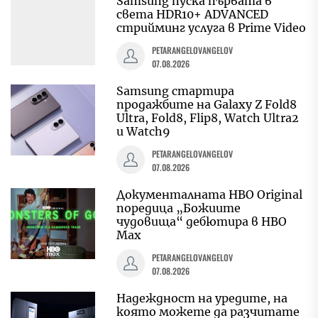
Samsung пуска първата в
света HDR10+ ADVANCED
стрийминг услуга в Prime Video
PETARANGELOVANGELOV
07.08.2026
Samsung стартира
продажбите на Galaxy Z Fold8
Ultra, Fold8, Flip8, Watch Ultra2
и Watch9
PETARANGELOVANGELOV
07.08.2026
Документалната HBO Original
поредица „Божиите
чудовища“ дебютира в HBO
Max
PETARANGELOVANGELOV
07.08.2026
Надеждност на уредите, на
която можете да разчитате