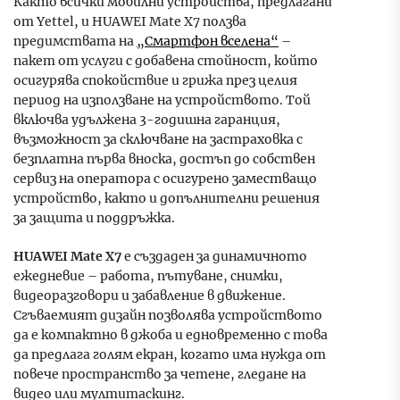
Както всички мобилни устройства, предлагани
от Yettel, и HUAWEI Mate X7 ползва
предимствата на
„Смартфон вселена“
–
пакет от услуги с добавена стойност, който
осигурява спокойствие и грижа през целия
период на използване на устройството. Той
включва удължена 3-годишна гаранция,
възможност за сключване на застраховка с
безплатна първа вноска, достъп до собствен
сервиз на оператора с осигурено заместващо
устройство, както и допълнителни решения
за защита и поддръжка.
HUAWEI Mate X7
е създаден за динамичното
ежедневие – работа, пътуване, снимки,
видеоразговори и забавление в движение.
Сгъваемият дизайн позволява устройството
да е компактно в джоба и едновременно с това
да предлага голям екран, когато има нужда от
повече пространство за четене, гледане на
видео или мултитаскинг.