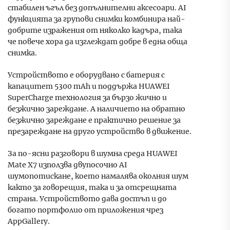
стабилен ъгъл без допълнителни аксесоари. AI
функцията за групови снимки комбинира най-
добрите изражения от няколко кадъра, така
че повече хора да изглеждат добре в една обща
снимка.
Устройството е оборудвано с батерия с
капацитет 5300 mAh и поддържа HUAWEI
SuperCharge технология за бързо жично и
безжично зареждане. А наличието на обратно
безжично зареждане е практично решение за
презареждане на друго устройство в движение.
За по-ясни разговори в шумна среда HUAWEI
Mate X7 използва двупосочно AI
шумопотискане, което намалява околния шум
както за говорещия, така и за отсрещната
страна. Устройството дава достъп и до
богато портфолио от приложения чрез
AppGallery.