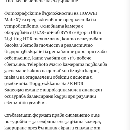
и по-лесно четене на съдържание.
Фотографските възможности на HUAWEI
Mate X7 са сред ключовите предимства на
устройството. Основната камера е
оборудвана с 1/1.28-инчов RYYB сензор и Ultra
Lighting HDR технология, които осигуряват
висока цветова точност и реалистично
възпроизвеждане на детайлите дори при слабо
осветление, като улавят до 31% повече
светлина. Telephoto Macro камерата позволява
заснемане както на детайлни близки кадри,
така и на отдалечени обекти с яснота и
дълбочина. Поддръжката на 4K HDR
видеозаснемане с широк динамичен диапазон
осигурява балансирани кадри при различни
светлинни условия.
Сгъваемият формат прави снимането още
по-удобно – за селфита със задната камерa,
кадриране през външния екран и снимане от