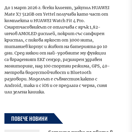
До 1 март 2026 г. всеки клиент, закупил HUAWEI
Mate X7 512GB от Yettel получава като част от
комплекта и HUAWEI Watch Fit 4 Pro.
Смартчасовникът се отличава с ярък 1,82-
инчов AMOLED дисплей, покрит със сапфирен
кристал, с пикова яркост от 3000 нита,
титаниев корпус и живот на батерията до 10
дни. Сред някои от най-удобните му функции
са вграденият ЕКГ сензор, разширен здравен
мониторинг, над 100 спортни режима, GPS, 40-
метрова водоустойчивост и Bluetooth
разговори. Моделът е съвместим както с
Android, така и с iOS и се предлага с черна, синя
или зелена каишка.
ПОВЕЧЕ НОВИНИ