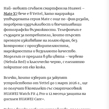
Най-новият сгъваем смартфон на Huawei –
Mate X7
вече е в Yettel, като надгражда
утвърдената серия Mate с още по-фин дизайн,
подобрена издръжливост и впечатляващи
фотографски възможности. Телефонът е
създаден за потребители, които търсят
премиум изживяване на голям екран, без
компромис с производителността,
надеждността и визуалното качество.
Моделът се предлага в два цвята – червено
(Nebula Red) и класическо черно, с елегантно
покритие от еко кожа.
Всички, които изберат да закупят
устройството от Yettel до 1 март 2026 г., ще
го получат в комплект със смартчасовник
HUAWEI Watch Fit 4 Pro и 12 месеца защита на
дисплея HUAWEI Care+.