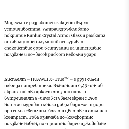
Моделът е разработен с акцент върху
устойчивостта. Ултраиздръжливото
покритие Kunlun Crystal Armor Glass и рамката
от авиационен алуминий осигуряват
спокойствие дори в ситуации на интензивно
ползване и по-висок риск от неволни удари.
Дисплеят – HUAWEI X-True™ – е друг силен
плюс за потребителя. Външният 6,49-инчов
екран с пикова яркост от 3000 нита и
вътрешният 8-инчов сгъваем екран с 2500
нита осигуряват много добра видимост дори
при силна светлина, богати цветове и отличен
контраст. Това означава по-комфортно
ползване навън, по-приятно видео изживяване