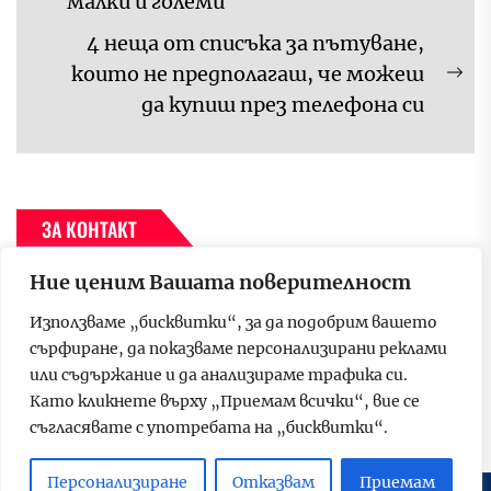
малки и големи
post:
4 неща от списъка за пътуване,
които не предполагаш, че можеш
Ne
да купиш през телефона си
pos
ЗА КОНТАКТ
Ние ценим Вашата поверителност
За да се свържете с нас, моля пишете на имейл адрес –
p.media.group.bulgaria@gmail.com
Използваме „бисквитки“, за да подобрим вашето
сърфиране, да показваме персонализирани реклами
или съдържание и да анализираме трафика си.
МВА ПРОГРАМИ
Като кликнете върху „Приемам всички“, вие се
съгласявате с употребата на „бисквитки“.
UP
↑
Персонализиране
Отказвам
Приемам