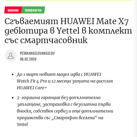
НОВИНИ
ТЕХНОЛОГИИ
Сгъваемият HUAWEI Mate X7
дебютира в Yettel в комплект
със смартчасовник
PETARANGELOVANGELOV
06.02.2026
До 1 март новият модел идва с HUAWEI
Watch Fit 4 Pro и 12 месеца защита на дисплея
HUAWEI Care+
3-годишна гаранция без допълнително
заплащане, застраховка с безплатна първа
вноска, собствен сервиз и още допълнителни
предимства със „Смартфон вселена“ на
Yettel