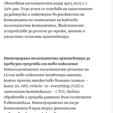
световния телематичен пазар през 2025 г. с
23% дял. Този успех се основава на цялостните
дизайнерски и инженерни възможности на
компанията по отношение на ключови
телематични компоненти, включително
устройства за достъп до мрежа, антени и
цялостна системна архитектура.
Интегрирана телематична архитектура за
превозни средства от ново поколение
Интелигентното телематично решение на
LG от ново поколение комбинира антена,
която приема множество външни сигнали –
като 5G, GPS, vehicle-to-everything (V2X) и
сателитни комуникации – с TCU, който
обработва и предава данните към системите
в автомобила. Интегрирането на тези
компоненти в един модул значително