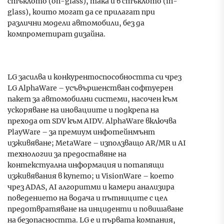
стъклото (on-glass), така и в стъклото (in-
glass), които могат да се прилагат при
различни модели автомобили, без да
компрометират дизайна.
LG засилва и конкурентоспособността си чрез
LG AlphaWare – усъвършенстван софтуерен
пакет за автомобилни системи, насочен към
ускоряване на иновациите и подкрепа на
прехода от SDV към AIDV. AlphaWare включва
PlayWare – за премиум инфотейнмънт
изживяване; MetaWare – използващо AR/MR и AI
технологии за предоставяне на
контекстуална информация и потапящи
изживявания в купето; и VisionWare – което
чрез ADAS, AI алгоритми и камери анализира
поведението на водача и пътниците с цел
предотвратяване на инциденти и повишаване
на безопасността. LG е и първата компания,