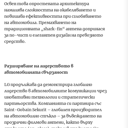
Освен това опростената архитектура
намалява сложността на окабеляването и
повишава ефективността при сглобяването
на автомобила. Премахването на
традиционната „shark-fin“ антена допринася
за по-чист и елегантен дизайн на превозното
средство.
Разширяване на лидерството в
автомобилната свързаност
LG продължава да демонстрира глобално
лидерство в автомобилните комуникации чрез
иновативни технологии и стратегически
партньорства. Компанията си партнира със
Saint-Gobain Sekurit – глобален производител
на автомобилно стъкло – за въвеждането на
прозрачни филмови антени, както върху