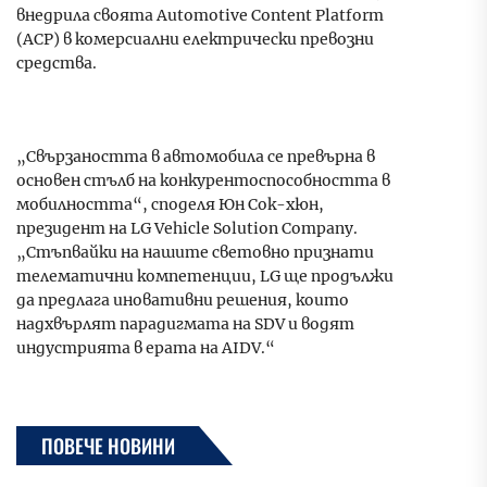
внедрила своята Automotive Content Platform
(ACP) в комерсиални електрически превозни
средства.
„Свързаността в автомобила се превърна в
основен стълб на конкурентоспособността в
мобилността“, споделя Юн Сок-хюн,
президент на LG Vehicle Solution Company.
„Стъпвайки на нашите световно признати
телематични компетенции, LG ще продължи
да предлага иновативни решения, които
надхвърлят парадигмата на SDV и водят
индустрията в ерата на AIDV.“
ПОВЕЧЕ НОВИНИ