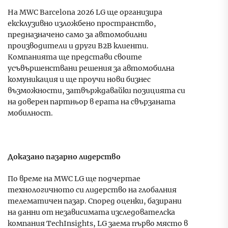
На MWC Barcelona 2026 LG ще организира
ексклузивно изложбено пространство,
предназначено само за автомобилни
производители и други B2B клиенти.
Компанията ще представи своите
усъвършенствани решения за автомобилна
комуникация и ще проучи нови бизнес
възможности, затвърждавайки позицията си
на доверен партньор в ерата на свързаната
мобилност.
Доказано пазарно лидерство
По време на MWC LG ще подчертае
технологичното си лидерство на глобалния
телематичен пазар. Според оценки, базирани
на данни от независимата изследователска
компания TechInsights, LG заема първо място в