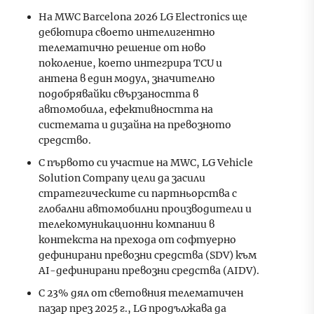
На MWC Barcelona 2026 LG Electronics ще
дебютира своето интелигентно
телематично решение от ново
поколение, което интегрира TCU и
антена в един модул, значително
подобрявайки свързаността в
автомобила, ефективността на
системата и дизайна на превозното
средство.
С първото си участие на MWC, LG Vehicle
Solution Company цели да засили
стратегическите си партньорства с
глобални автомобилни производители и
телекомуникационни компании в
контекста на прехода от софтуерно
дефинирани превозни средства (SDV) към
AI-дефинирани превозни средства (AIDV).
С 23% дял от световния телематичен
пазар през 2025 г., LG продължава да