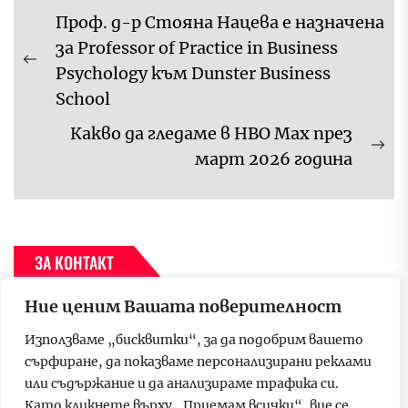
Навигация
Проф. д-р Стояна Нацева е назначена
за Professor of Practice in Business
Previous
Psychology към Dunster Business
post:
School
Какво да гледаме в HBO Max през
Ne
март 2026 година
pos
ЗА КОНТАКТ
Ние ценим Вашата поверителност
За да се свържете с нас, моля пишете на имейл адрес –
p.media.group.bulgaria@gmail.com
Използваме „бисквитки“, за да подобрим вашето
сърфиране, да показваме персонализирани реклами
или съдържание и да анализираме трафика си.
МВА ПРОГРАМИ
Като кликнете върху „Приемам всички“, вие се