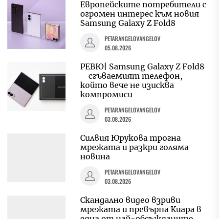
Европейските потребители с
огромен интерес към новия
Samsung Galaxy Z Fold8
PETARANGELOVANGELOV
05.08.2026
РЕВЮ| Samsung Galaxy Z Fold8
– сгъваемият телефон,
който вече не изисква
компромиси
PETARANGELOVANGELOV
03.08.2026
Силвия Юрукова трогна
мрежата и разкри голяма
новина
PETARANGELOVANGELOV
03.08.2026
Скандално видео взриви
мрежата и превърна Киара в
една от най-обсъжданите