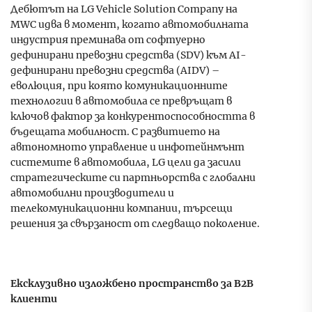
Дебютът на LG Vehicle Solution Company на
MWC идва в момент, когато автомобилната
индустрия преминава от софтуерно
дефинирани превозни средства (SDV) към AI-
дефинирани превозни средства (AIDV) –
еволюция, при която комуникационните
технологии в автомобила се превръщат в
ключов фактор за конкурентоспособността в
бъдещата мобилност. С развитието на
автономното управление и инфотейнмънт
системите в автомобила, LG цели да засили
стратегическите си партньорства с глобални
автомобилни производители и
телекомуникационни компании, търсещи
решения за свързаност от следващо поколение.
Ексклузивно
изложбено пространство за B2B
клиенти