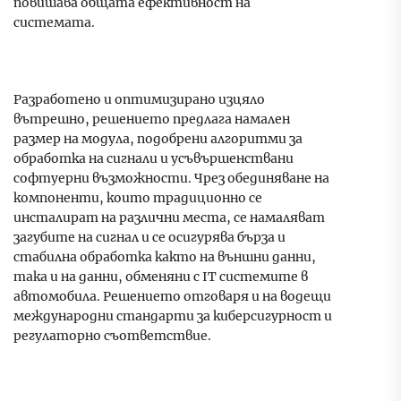
повишава общата ефективност на
системата.
Разработено и оптимизирано изцяло
вътрешно, решението предлага намален
размер на модула, подобрени алгоритми за
обработка на сигнали и усъвършенствани
софтуерни възможности. Чрез обединяване на
компоненти, които традиционно се
инсталират на различни места, се намаляват
загубите на сигнал и се осигурява бърза и
стабилна обработка както на външни данни,
така и на данни, обменяни с IT системите в
автомобила. Решението отговаря и на водещи
международни стандарти за киберсигурност и
регулаторно съответствие.