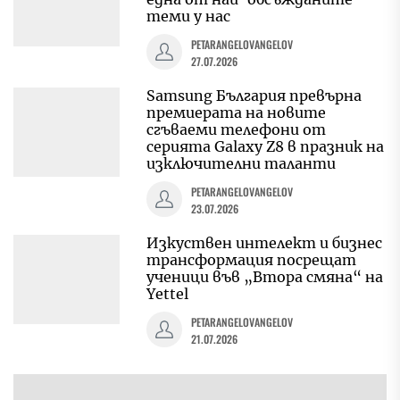
теми у нас
PETARANGELOVANGELOV
27.07.2026
Samsung България превърна
премиерата на новите
сгъваеми телефони от
серията Galaxy Z8 в празник на
изключителни таланти
PETARANGELOVANGELOV
23.07.2026
Изкуствен интелект и бизнес
трансформация посрещат
ученици във „Втора смяна“ на
Yettel
PETARANGELOVANGELOV
21.07.2026