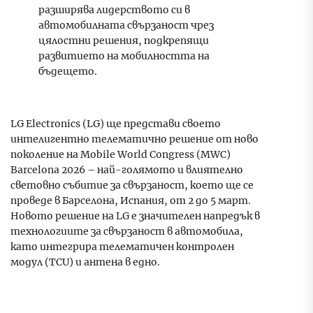
разширява лидерството си в
автомобилната свързаност чрез
цялостни решения, подкрепящи
развитието на мобилността на
бъдещето.
LG Electronics (LG) ще представи своето
интелигентно телематично решение от ново
поколение на Mobile World Congress (MWC)
Barcelona 2026 – най-голямото и влиятелно
световно събитие за свързаност, което ще се
проведе в Барселона, Испания, от 2 до 5 март.
Новото решение на LG e значителен напредък в
технологиите за свързаност в автомобила,
като интегрира телематичен контролен
модул (TCU) и антена в едно.