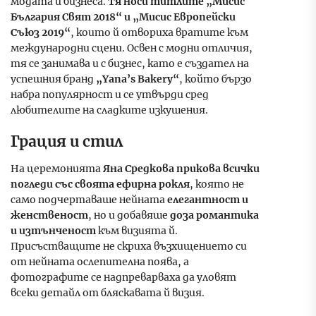
модата и бизнеса.
Тя носи титлите „Мисис
България Свят 2018“ и „Мисис Европейски
Съюз 2019“
, които й отвориха вратите към
международни сцени. Освен с модни отличия,
тя се занимава и с бизнес, като е създател на
успешния бранд
„Yana’s Bakery“
, който бързо
набра популярност и се утвърди сред
любителите на сладките изкушения.
Грация и стил
На церемонията
Яна Средкова прикова всички
погледи със своята ефирна рокля
, която не
само подчертаваше нейната
елегантност и
женственост
, но и добавяше
доза романтика
и изтънченост
към визията й.
Присъстващите не скриха възхищението си
от нейната ослепителна поява, а
фотографите се надпреварваха да уловят
всеки детайл от бляскавата й визия.