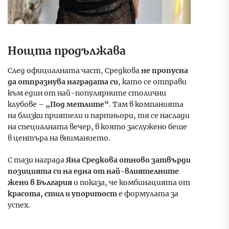
Нощта продължава
След официалната част, Средкова
не пропусна
да отпразнува наградата си
, като се отправи
към един от най-популярните столични
клубове –
„Под метлите“
. Там в компанията
на близки приятели и партньори, тя се наслади
на специалната вечер, в която заслужено беше
в центъра на вниманието.
С тази награда
Яна Средкова отново затвърди
позицията си на една от най-влиятелните
жени в България
и показа, че комбинацията от
красота, стил и упоритост
е формулата за
успех.