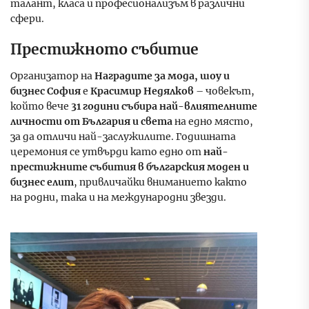
талант, класа и професионализъм в различни
сфери.
Престижното събитие
Организатор на
Наградите за мода, шоу и
бизнес София
е
Красимир Недялков
– човекът,
който вече
31 години събира най-влиятелните
личности от България и света
на едно място,
за да отличи най-заслужилите. Годишната
церемония се утвърди като едно от
най-
престижните събития в българския моден и
бизнес елит
, привличайки вниманието както
на родни, така и на международни звезди.