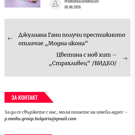
PETARANGELOVANGELOV
05.08.2026
Навигация
Джулиана Гани получи престижното
Previous
отличие „Модна икона“
post:
Цветина с нов хит –
Ne
„Страхливец“ /ВИДЕО/
pos
ЗА КОНТАКТ
За да се свържете с нас, моля пишете на имейл адрес –
p.media.group.bulgaria@gmail.com