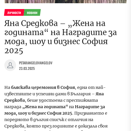
ЛИЧНОСТИ
НОВИНИ
Яна Средкова – „Жена на
годината“ на Наградите за
мода, шоу и бизнес София
2025
PETARANGELOVANGELOV
23.03.2025
На
бляскава церемония в София
, една от най-
известните и успешни дами в България –
Яна
Средкова
, беше удостоена с престижната
награда
„Жена на годината“
на
Наградите за
мода, шоу и бизнес София 2025
. Признанието е
поредното в дългия списък с отличия на
Средкова, която през годините е доказала своя