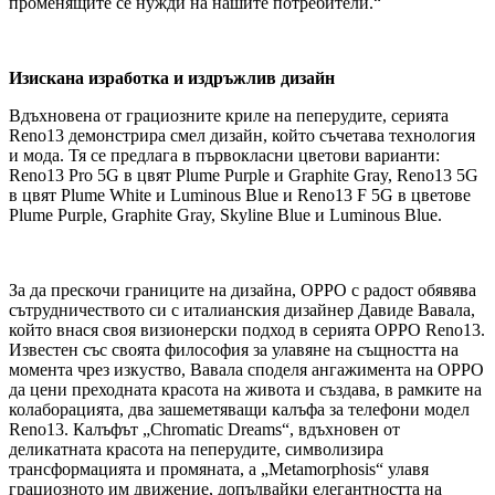
променящите се нужди на нашите потребители.“
Изискана изработка и издръжлив дизайн
Вдъхновена от грациозните криле на пеперудите, серията
Reno13 демонстрира смел дизайн, който съчетава технология
и мода. Тя се предлага в първокласни цветови варианти:
Reno13 Pro 5G в цвят Plume Purple и Graphite Gray, Reno13 5G
в цвят Plume White и Luminous Blue и Reno13 F 5G в цветове
Plume Purple, Graphite Gray, Skyline Blue и Luminous Blue.
За да прескочи границите на дизайна, OPPO с радост обявява
сътрудничеството си с италианския дизайнер Давиде Вавала,
който внася своя визионерски подход в серията OPPO Reno13.
Известен със своята философия за улавяне на същността на
момента чрез изкуство, Вавала споделя ангажимента на OPPO
да цени преходната красота на живота и създава, в рамките на
колаборацията, два зашеметяващи калъфа за телефони модел
Reno13. Калъфът „Chromatic Dreams“, вдъхновен от
деликатната красота на пеперудите, символизира
трансформацията и промяната, а „Metamorphosis“ улавя
грациозното им движение, допълвайки елегантността на