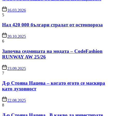
16.03.2026
5
Над 420 000 българи страдат от остеопороза
20.10.2025
6
Започва седмицата на модата – CodeFashion
RUNWAY AW 25/26
23.09.2025
7
Д-р Стояна Нацева – когато егото се маскира
като духовност
22.08.2025
8
Д-р Стояна Нацева „В какво да инвестирате