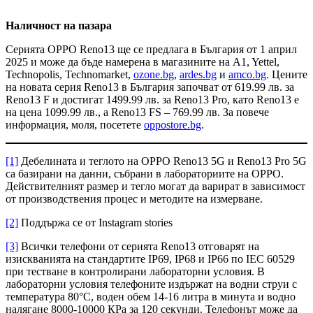
Наличност на пазара
Серията OPPO Reno13 ще се предлага в България от 1 април
2025 и може да бъде намерена в магазините на A1, Yettel,
Technopolis, Technomarket,
ozone.bg
,
ardes.bg
и
amco.bg
. Цените
на новата серия Reno13 в България започват от 619.99 лв. за
Reno13 F и достигат 1499.99 лв. за Reno13 Pro, като Reno13 е
на цена 1099.99 лв., а Reno13 FS – 769.99 лв. За повече
информация, моля, посетете
oppostore.bg
.
[1]
Дебелината и теглото на OPPO Reno13 5G и Reno13 Pro 5G
са базирани на данни, събрани в лабораториите на OPPO.
Действителният размер и тегло могат да варират в зависимост
от производствения процес и методите на измерване.
[2]
Поддържа се от Instagram stories
[3]
Всички телефони от серията Reno13 отговарят на
изискванията на стандартите IP69, IP68 и IP66 по IEC 60529
при тестване в контролирани лабораторни условия. В
лабораторни условия телефоните издържат на водни струи с
температура 80°C, воден обем 14-16 литра в минута и водно
налягане 8000-10000 КРа за 120 секунди. Телефонът може да