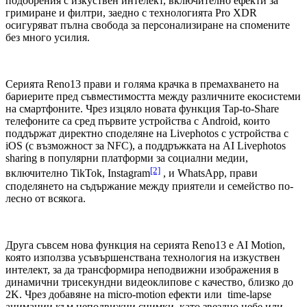
подобрения с изкуствен интелект, включително ефекти за
гримиране и филтри, заедно с технологията Pro XDR
осигуряват пълна свобода за персонализиране на спомените
без много усилия.
Серията Reno13 прави и голяма крачка в премахването на
бариерите пред съвместимостта между различните екосистеми
на смартфоните. Чрез изцяло новата функция Tap-to-Share
телефоните са сред първите устройства с Android, които
поддържат директно споделяне на Livephotos с устройства с
iOS (с възможност за NFC), а поддръжката на AI Livephotos
sharing в популярни платформи за социални медии,
[2]
включително TikTok, Instagram
, и WhatsApp, прави
споделянето на съдържание между приятели и семейство по-
лесно от всякога.
Друга съвсем нова функция на серията Reno13 е AI Motion,
която използва усъвършенствана технология на изкуствен
интелект, за да трансформира неподвижни изображения в
динамични трисекундни видеоклипове с качество, близко до
2K. Чрез добавяне на micro-motion ефекти или time-lapse
анимации към неподвижни снимки, като звездно небе или