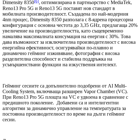
[6]
Dimensity 8350
, оптимизирана в партньорство с MediaTek,
Reno13 Pro 5G и Reno13 5G поставят нов стандарт в
мобилната производителност. Създадена по най-модерния
4nm процес, Dimensity 8350 разполага с 8-ядрена процесорна
конфигурация с основна честота до 3,35 GHz, предлагаща 20%
увеличение на производителността, като същевременно
намалява максималната консумация на енергия с 30%. Това
дава възможност за изключителна производителност с висока
енергийна ефективност, осигурявайки по-плавно и
динамично гейминг изживяване, фотография с висока
разделителна способност и стабилна поддръжка на
усъвършенствани функции на изкуствения интелект.
Гейминг сесиите са допълнително подобрени от AI Multi-
Cooling System, включваща разширен Vapor Chamber (VC).
При Reno13 Pro 5G площта на VC е удвоена в сравнение с
предишното поколение. Добавени са и интелигентни
алгоритми за динамично управление на температурата за
постоянна производителност по време на дълги гейминг
сесии.