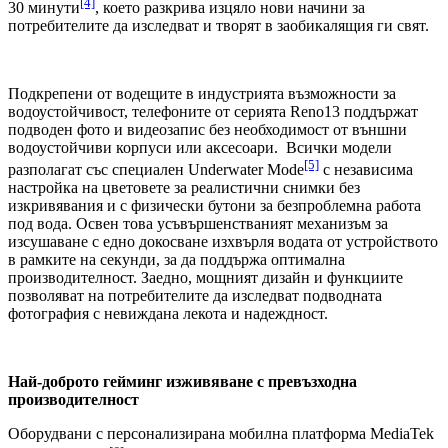
[4]
30 минути
, което разкрива изцяло нови начини за
потребителите да изследват и творят в заобикалящия ги свят.
Подкрепени от водещите в индустрията възможности за
водоустойчивост, телефоните от серията Reno13 поддържат
подводен фото и видеозапис без необходимост от външни
водоустойчиви корпуси или аксесоари. Всички модели
[5]
разполагат със специален Underwater Mode
с независима
настройка на цветовете за реалистични снимки без
изкривявания и с физически бутони за безпроблемна работа
под вода. Освен това усъвършенстваният механизъм за
изсушаване с едно докосване изхвърля водата от устройството
в рамките на секунди, за да поддържа оптимална
производителност. Заедно, мощният дизайн и функциите
позволяват на потребителите да изследват подводната
фотография с невиждана лекота и надеждност.
Най-доброто гейминг изживяване с превъзходна
производителност
Оборудвани с персонализирана мобилна платформа MediaTek