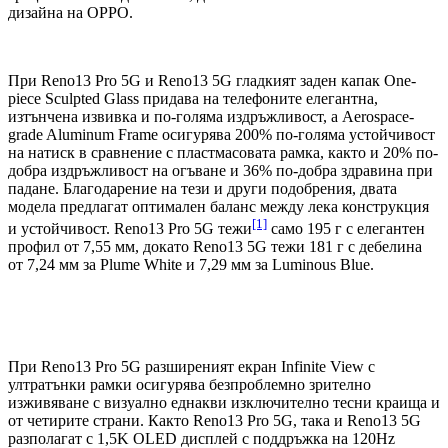
дизайна на OPPO.
При Reno13 Pro 5G и Reno13 5G гладкият заден капак One-
piece Sculpted Glass придава на телефоните елегантна,
изтънчена извивка и по-голяма издръжливост, а Aerospace-
grade Aluminum Frame осигурява 200% по-голяма устойчивост
на натиск в сравнение с пластмасовата рамка, както и 20% по-
добра издръжливост на огъване и 36% по-добра здравина при
падане. Благодарение на тези и други подобрения, двата
модела предлагат оптимален баланс между лека конструкция
[1]
и устойчивост. Reno13 Pro 5G тежи
само 195 г с елегантен
профил от 7,55 мм, докато Reno13 5G тежи 181 г с дебелина
от 7,24 мм за Plume White и 7,29 мм за Luminous Blue.
При Reno13 Pro 5G разширеният екран Infinite View с
ултратънки рамки осигурява безпроблемно зрително
изживяване с визуално еднакви изключително тесни краища и
от четирите страни. Както Reno13 Pro 5G, така и Reno13 5G
разполагат с 1,5K OLED дисплей с поддръжка на 120Hz