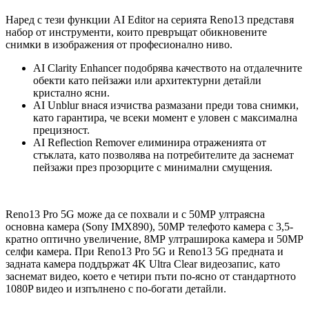
Наред с тези функции AI Editor на серията Reno13 представя
набор от инструменти, които превръщат обикновените
снимки в изображения от професионално ниво.
AI Clarity Enhancer подобрява качеството на отдалечните
обекти като пейзажи или архитектурни детайли
кристално ясни.
AI Unblur внася изчиства размазани преди това снимки,
като гарантира, че всеки момент е уловен с максимална
прецизност.
AI Reflection Remover елиминира отраженията от
стъклата, като позволява на потребителите да заснемат
пейзажи през прозорците с минимални смущения.
Reno13 Pro 5G може да се похвали и с 50МР ултраясна
основна камера (Sony IMX890), 50МР телефото камера с 3,5-
кратно оптично увеличение, 8МР ултраширока камера и 50МР
селфи камера. При Reno13 Pro 5G и Reno13 5G предната и
задната камера поддържат 4K Ultra Clear видеозапис, като
заснемат видео, което е четири пъти по-ясно от стандартното
1080P видео и изпълнено с по-богати детайли.