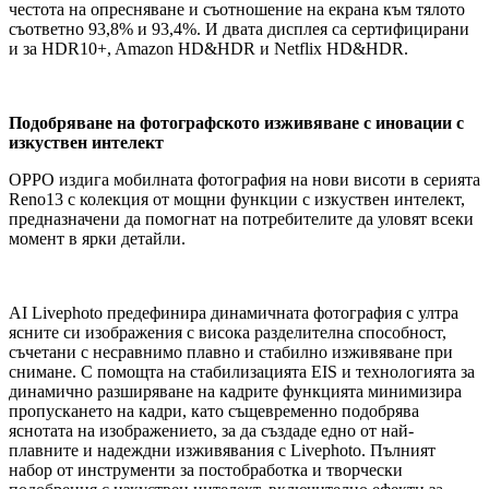
честота на опресняване и съотношение на екрана към тялото
съответно 93,8% и 93,4%. И двата дисплея са сертифицирани
и за HDR10+, Amazon HD&HDR и Netflix HD&HDR.
Подобряване на фотографското изживяване с иновации с
изкуствен интелект
OPPO издига мобилната фотография на нови висоти в серията
Reno13 с колекция от мощни функции с изкуствен интелект,
предназначени да помогнат на потребителите да уловят всеки
момент в ярки детайли.
AI Livephoto предефинира динамичната фотография с ултра
ясните си изображения с висока разделителна способност,
съчетани с несравнимо плавно и стабилно изживяване при
снимане. С помощта на стабилизацията EIS и технологията за
динамично разширяване на кадрите функцията минимизира
пропускането на кадри, като същевременно подобрява
яснотата на изображението, за да създаде едно от най-
плавните и надеждни изживявания с Livephoto. Пълният
набор от инструменти за постобработка и творчески