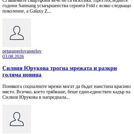
Сгъваемите смартфони вече не са екзотика. През последните
години Samsung усъвършенства серията Fold с всяко следващо
поколение, а Galaxy Z...
petarangelovangelov
03.08.2026
Силвия Юрукова трогна мрежата и разкри
голяма новина
Понякога социалните мрежи могат да бъдат наистина красиво
място. Всичко, което трябваше, беше един-единствен кадър на
Силвия Юрукова в напреднала...