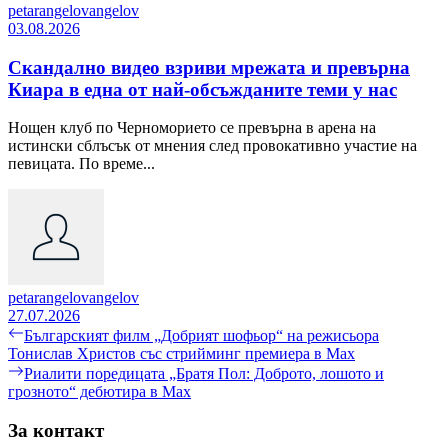
petarangelovangelov
03.08.2026
Скандално видео взриви мрежата и превърна
Киара в една от най-обсъжданите теми у нас
Нощен клуб по Черноморието се превърна в арена на
истински сблъсък от мнения след провокативно участие на
певицата. По време...
petarangelovangelov
27.07.2026
Навигация
Previous
Българският филм „Добрият шофьор“ на режисьора
post:
Тонислав Христов със стрийминг премиера в Max
Next
Риалити поредицата „Братя Пол: Доброто, лошото и
post:
грозното“ дебютира в Max
За контакт