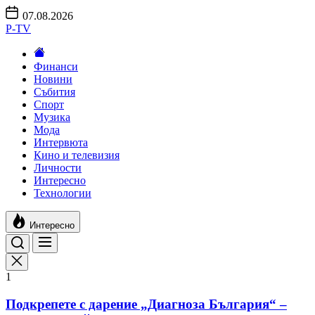
Skip
07.08.2026
to
P-TV
the
content
Финанси
Новини
Събития
Спорт
Музика
Мода
Интервюта
Кино и телевизия
Личности
Интересно
Технологии
Интересно
1
Подкрепете с дарение „Диагноза България“ –