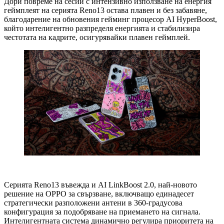
Дори повреме на сесии с интензивно използване на енергия
геймплеят на серията Reno13 остава плавен и без забавяне,
благодарение на обновения гейминг процесор AI HyperBoost,
който интелигентно разпределя енергията и стабилизира
честотата на кадрите, осигурявайки плавен геймплей.
Серията Reno13 въвежда и AI LinkBoost 2.0, най-новото
решение на OPPO за свързване, включващо единадесет
стратегически разположени антени в 360-градусова
конфигурация за подобряване на приемането на сигнала.
Интелигентната система динамично регулира приоритета на