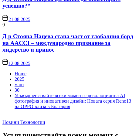
успешно?“
21.08.2025
9
Д-р Стояна Нацева стана част от глобалния борд
на AACCI – международно признание за
лидерство и принос
12.08.2025
Home
2025
март
30
Усъвършенствайте всеки момент с революционна AI
фотография и иновативен дизайн: Новата серия Reno13
на OPPO влиза в България
Новини
Технологии
Усъвършенствайте всеки момент с