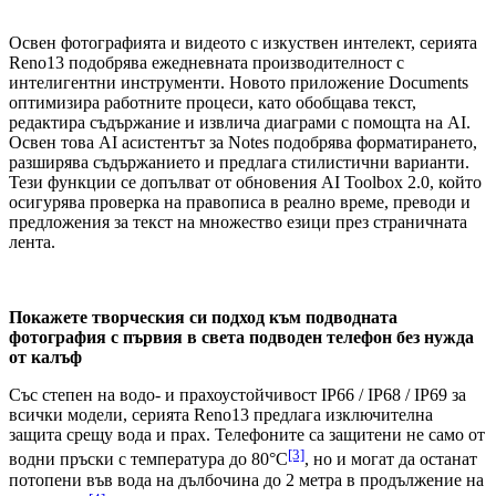
Освен фотографията и видеото с изкуствен интелект, серията
Reno13 подобрява ежедневната производителност с
интелигентни инструменти. Новото приложение Documents
оптимизира работните процеси, като обобщава текст,
редактира съдържание и извлича диаграми с помощта на AI.
Освен това AI асистентът за Notes подобрява форматирането,
разширява съдържанието и предлага стилистични варианти.
Тези функции се допълват от обновения AI Toolbox 2.0, който
осигурява проверка на правописа в реално време, преводи и
предложения за текст на множество езици през страничната
лента.
Покажете творческия си подход към подводната
фотография с първия в света подводен телефон без нужда
от калъф
Със степен на водо- и прахоустойчивост IP66 / IP68 / IP69 за
всички модели, серията Reno13 предлага изключителна
защита срещу вода и прах. Телефоните са защитени не само от
[3]
водни пръски с температура до 80°C
, но и могат да останат
потопени във вода на дълбочина до 2 метра в продължение на