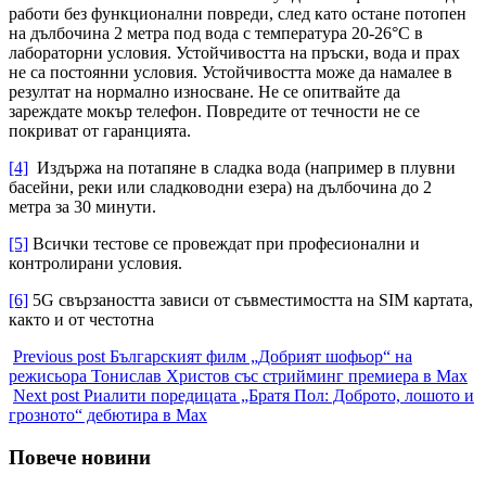
работи без функционални повреди, след като остане потопен
на дълбочина 2 метра под вода с температура 20-26°C в
лабораторни условия. Устойчивостта на пръски, вода и прах
не са постоянни условия. Устойчивостта може да намалее в
резултат на нормално износване. Не се опитвайте да
зареждате мокър телефон. Повредите от течности не се
покриват от гаранцията.
[4]
Издържа на потапяне в сладка вода (например в плувни
басейни, реки или сладководни езера) на дълбочина до 2
метра за 30 минути.
[5]
Всички тестове се провеждат при професионални и
контролирани условия.
[6]
5G свързаността зависи от съвместимостта на SIM картата,
както и от честотна
Previous post
Българският филм „Добрият шофьор“ на
режисьора Тонислав Христов със стрийминг премиера в Max
Next post
Риалити поредицата „Братя Пол: Доброто, лошото и
грозното“ дебютира в Max
Повече новини