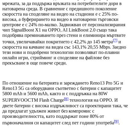
мрежата, за да поддържа връзката на потребителите дори в
натоварена среда. В сравнение с предишното поколение
скоростта на споделяне на видео на стадиони е с 25% по-
висока, а буферирането на видео в натоварени търговски
центрове е с 24% по-малко. Задвижван от персонализирания
чип SignalBoost X1 на OPPO, AI LinkBoost 2.0 също така
подобрява преминаването през стени и елиминира мъртвите
[7]
точки, увеличавайки покритието с 42,2% до 145 метра
и
скоростта на качване на видеа със 143,1% 20,55 Mbps. Заедно
тези нови и подобрени технологии позволяват по-плавни
онлайн игри, стрийминг и споделяне на файлове без
прекъсване в още повече среди.
По отношение на батерията и зареждането Reno13 Pro 5G и
Reno13 5G са оборудвани съответно с батерии с капацитет
5800 mAh и 5600 mAh, както и с поддръжка на 80W
[8]
SUPERVOOCTM Flash Charge
технология на OPPO. И
двете батерии с висока издръжливост са проектирани така, че
да предлагат удължен живот без компромис с
производителността, като поддържат поне 80% от
[9]
първоначалния си капацитет след пет години употреба
.