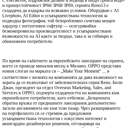
С елегантен, издръжлив дизайн и водеща в индустрията водо-
и прахоустойчивост IP66/ IP68/ IP69, серията Reno13 е
създадена да издържа на всякакви условия. Оборудван с AI
Livephoto, AI Editor и усъвършенствана технология за
подводна фотография, той безпроблемно съчетава мощен
хардуер с интуитивен софтуер — осигурявайки
безкомпромисна производителност и усъвършенствани
възможности на AI както за творци, така и за геймъри и
обикновени потребители.
По време на събитието за европейското лансиране на серията,
което се проведе миналия месец в Милано, OPPO представи
новия слоган на марката си – „Make Your Moment“
в
—
съответствие с визията на компанията да дава възможност на
хората да се възползват от забележителната серия Reno. Били
Джан, президент на отдел Overseas Marketing, Sales, and
Services в OPPO, подчерта отдадеността на компанията към
европейските потребители, като отбеляза: „Безценната
обратна връзка от предишните лансирания допълнително
засили ангажимента ни към този пазар. Чрез разширяването
на портфолиото си се стремим да предложим
усъвършенствана технология с изкуствен интелект и
авангардни дизайнерски решения, отговарящи на