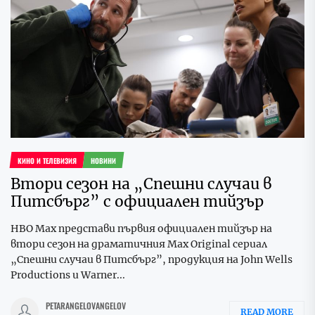
КИНО И ТЕЛЕВИЗИЯ
НОВИНИ
Втори сезон на „Спешни случаи в
Питсбърг” с официален тийзър
HBO Max представи първия официален тийзър на
втори сезон на драматичния Max Original сериал
„Спешни случаи в Питсбърг”, продукция на John Wells
Productions и Warner...
PETARANGELOVANGELOV
READ MORE