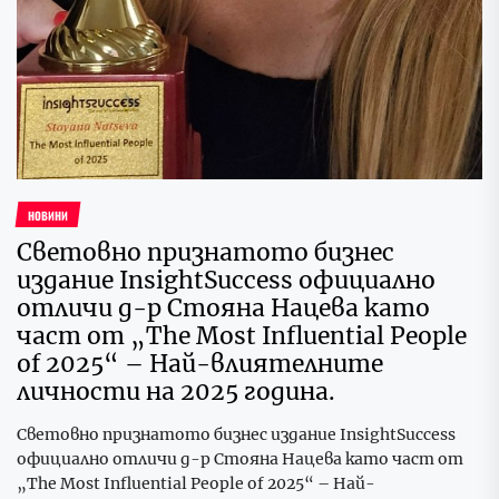
НОВИНИ
Световно признатото бизнес
издание InsightSuccess официално
отличи д-р Стояна Нацева като
част от „The Most Influential People
of 2025“ – Най-влиятелните
личности на 2025 година.
Световно признатото бизнес издание InsightSuccess
официално отличи д-р Стояна Нацева като част от
„The Most Influential People of 2025“ – Най-