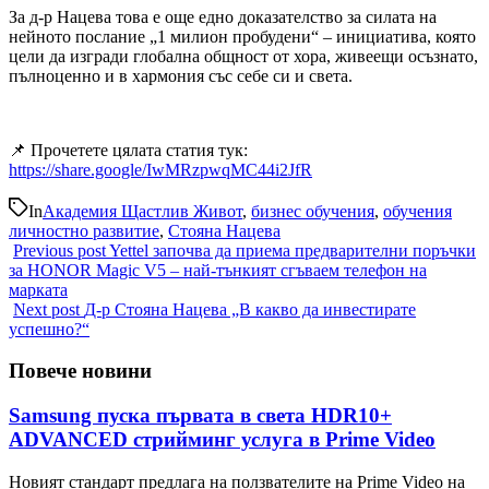
За д-р Нацева това е още едно доказателство за силата на
нейното послание „1 милион пробудени“ – инициатива, която
цели да изгради глобална общност от хора, живеещи осъзнато,
пълноценно и в хармония със себе си и света.
📌 Прочетете цялата статия тук:
https://share.google/IwMRzpwqMC44i2JfR
In
Академия Щастлив Живот
,
бизнес обучения
,
обучения
личностно развитие
,
Стояна Нацева
Previous post
Yettel започва да приема предварителни поръчки
за HONOR Magic V5 – най-тънкият сгъваем телефон на
марката
Next post
Д-р Стояна Нацева „В какво да инвестирате
успешно?“
Повече новини
Samsung пуска първата в света HDR10+
ADVANCED стрийминг услуга в Prime Video
Новият стандарт предлага на ползвателите на Prime Video на