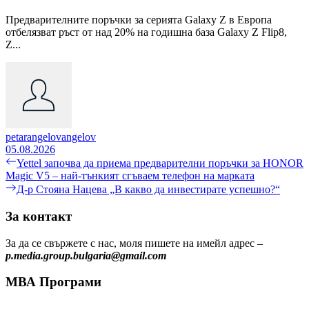
Предварителните поръчки за серията Galaxy Z в Европа
отбелязват ръст от над 20% на годишна база Galaxy Z Flip8,
Z...
petarangelovangelov
05.08.2026
Навигация
Previous
Yettel започва да приема предварителни поръчки за HONOR
post:
Magic V5 – най-тънкият сгъваем телефон на марката
Next
Д-р Стояна Нацева „В какво да инвестирате успешно?“
post:
За контакт
За да се свържете с нас, моля пишете на имейл адрес –
p.media.group.bulgaria@gmail.com
МВА Програми