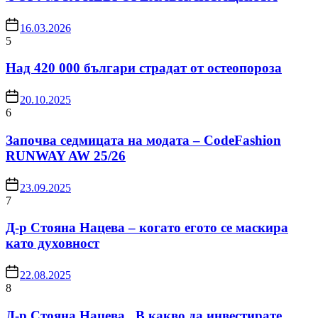
16.03.2026
5
Над 420 000 българи страдат от остеопороза
20.10.2025
6
Започва седмицата на модата – CodeFashion
RUNWAY AW 25/26
23.09.2025
7
Д-р Стояна Нацева – когато егото се маскира
като духовност
22.08.2025
8
Д-р Стояна Нацева „В какво да инвестирате