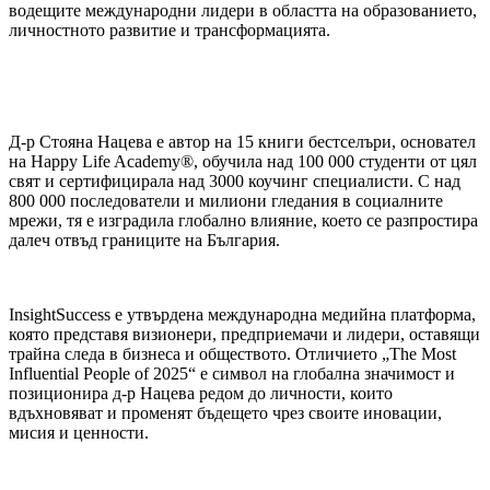
водещите международни лидери в областта на образованието,
личностното развитие и трансформацията.
Д-р Стояна Нацева е автор на 15 книги бестселъри, основател
на Happy Life Academy®, обучила над 100 000 студенти от цял
свят и сертифицирала над 3000 коучинг специалисти. С над
800 000 последователи и милиони гледания в социалните
мрежи, тя е изградила глобално влияние, което се разпростира
далеч отвъд границите на България.
InsightSuccess е утвърдена международна медийна платформа,
която представя визионери, предприемачи и лидери, оставящи
трайна следа в бизнеса и обществото. Отличието „The Most
Influential People of 2025“ е символ на глобална значимост и
позиционира д-р Нацева редом до личности, които
вдъхновяват и променят бъдещето чрез своите иновации,
мисия и ценности.