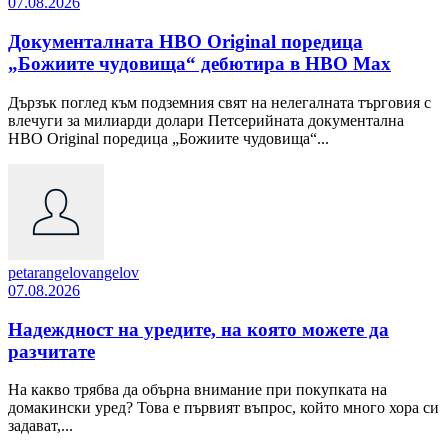
07.08.2026
Документалната HBO Original поредица
„Божиите чудовища“ дебютира в HBO Max
Дързък поглед към подземния свят на нелегалната търговия с
влечуги за милиарди долари Петсерийната документална
HBO Original поредица „Божиите чудовища“...
petarangelovangelov
07.08.2026
Надеждност на уредите, на която можете да
разчитате
На какво трябва да обърна внимание при покупката на
домакински уред? Това е първият въпрос, който много хора си
задават,...