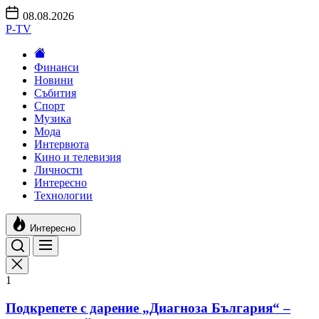
Skip
08.08.2026
to
P-TV
the
content
Финанси
Новини
Събития
Спорт
Музика
Мода
Интервюта
Кино и телевизия
Личности
Интересно
Технологии
Интересно
1
Подкрепете с дарение „Диагноза България“ –