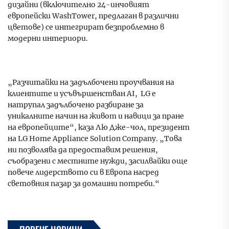
дизайни (включително 24-инчовият
европейски WashTower, предлаган в различни
цветове) се интегрират безпроблемно в
модерни интериори.
„Разчитайки на задълбочени проучвания на
клиентите и усъвършенстван AI, LG е
натрупал задълбочено разбиране за
уникалните начин на живот и навици за пране
на европейците“, каза Лю Дже-чол, президент
на LG Home Appliance Solution Company. „Това
ни позволява да предоставим решения,
съобразени с местните нужди, засилвайки още
повече лидерството си в Европа насред
световния пазар за домашни потреби.“