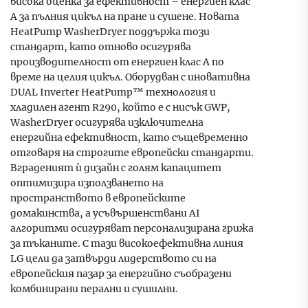
висока оценка за ефективност – енергиен клас
A за пълния цикъл на пране и сушене. Новата
HeatPump WasherDryer поддържа този
стандарт, като отново осигурява
производителност от енергиен клас А по
време на целия цикъл. Оборудван с иновативна
DUAL Inverter HeatPump™ технология и
хладилен агент R290, който е с нисък GWP,
WasherDryer осигурява изключителна
енергийна ефективност, като същевременно
отговаря на строгите европейски стандарти.
Вграденият ѝ дизайн с голям капацитет
оптимизира използването на
пространството в европейските
домакинства, а усъвършенствани AI
алгоритми осигуряват персонализирана грижа
за тъканите. С тази високоефективна линия
LG цели да затвърди лидерството си на
европейския пазар за енергийно съобразени
комбинирани перални и сушилни.