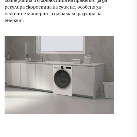
материята и влажността на прането, за да
регулира скоростта на сушене, особено за
нежните материи, и да намали разхода на
енергия.