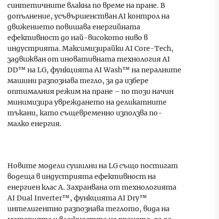
синтетичните влакна по време на пране. В
допълнение, усъвършенстван AI контрол на
движението повишава енергийната
ефективност до най-високото ниво в
индустрията. Максимизирайки AI Core-Tech,
задвижван от иновативната технология AI
DD™ на LG, функцията AI Wash™ на пералните
машини разпознава тегло, за да избере
оптималния режим на пране – по този начин
минимизира увреждането на деликатните
тъкани, като същевременно използва по-
малко енергия.
Новите модели сушилни на LG също постигат
водеща в индустрията ефективност на
енергиен клас А. Захранвана от технологията
AI Dual Inverter™, функцията AI Dry™
интелигентно разпознава теглото, вида на