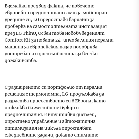
Вземайки предвид факта, че повечето
европейци предпочитат сами да монтират
уредите си, LG предоставя вариант за
проверка на самостоятелната инсталация
през LG ThinQ. Освен това нововъведеният
Comfort Kit за новата 24-инчова линия перални
машини за европейския пазар подобрява
употребата и достъпността за всички
домакинства.
С разширеното си портфолио от перални
решения с термопомпа, LG продължава да
разраства присъствието си в Европа, като
откликва на местните нужди и
предпочитания. Интуитивни дисплеи,
опростено управление и автоматична
оптимизация на цикъла опростяват
ежедневните задачи, докато стилните