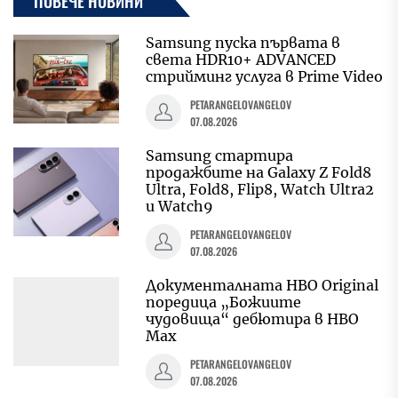
ПОВЕЧЕ НОВИНИ
Samsung пуска първата в
света HDR10+ ADVANCED
стрийминг услуга в Prime Video
PETARANGELOVANGELOV
07.08.2026
Samsung стартира
продажбите на Galaxy Z Fold8
Ultra, Fold8, Flip8, Watch Ultra2
и Watch9
PETARANGELOVANGELOV
07.08.2026
Документалната HBO Original
поредица „Божиите
чудовища“ дебютира в HBO
Max
PETARANGELOVANGELOV
07.08.2026