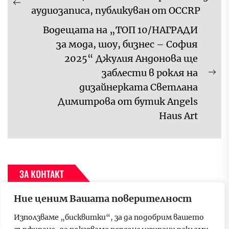
Previous
аудиозаписа, публикуван от OCCRP
post:
Водещата на „ТОП 10/НАГРАДИ
за мода, шоу, бизнес – София
2025“ Джулия Андонова ще
заблести в рокля на
Ne
дизайнерката Светлана
pos
Димитрова от бутик Angels
Haus Art
ЗА КОНТАКТ
Ние ценим Вашата поверителност
За да се свържете с нас, моля пишете на имейл адрес –
p.media.group.bulgaria@gmail.com
Използваме „бисквитки“, за да подобрим вашето