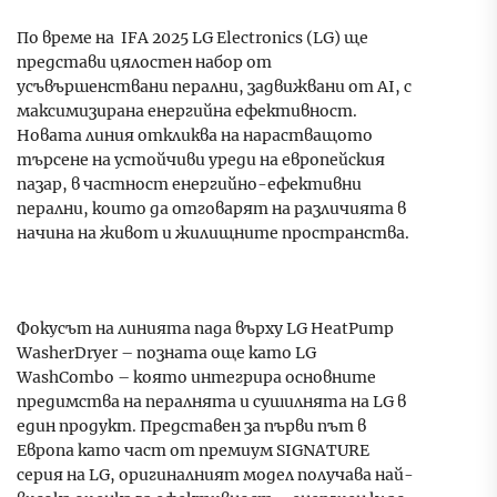
По време на IFA 2025 LG Electronics (LG) ще
представи цялостен набор от
усъвършенствани перални, задвижвани от AI, с
максимизирана енергийна ефективност.
Новата линия откликва на нарастващото
търсене на устойчиви уреди на европейския
пазар, в частност енергийно-ефективни
перални, които да отговарят на различията в
начина на живот и жилищните пространства.
Фокусът на линията пада върху LG HeatPump
WasherDryer – позната още като LG
WashCombo – която интегрира основните
предимства на пералнята и сушилнята на LG в
един продукт. Представен за първи път в
Европа като част от премиум SIGNATURE
серия на LG, оригиналният модел получава най-