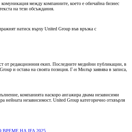
на комуникация между компаниите, което е обичайна бизнес
текста на тези обсъждания.
ражнят натиск върху United Group във връзка с
част от редакционния екип. Последните медийни публикации, в
Group и остава на своята позиция. Г-н Милър заявява в записа,
опълнение, компанията наскоро ангажира двама независими
ра нейната независимост. United Group категорично отхвърля
ВРЕМЕ НА IFA 2025