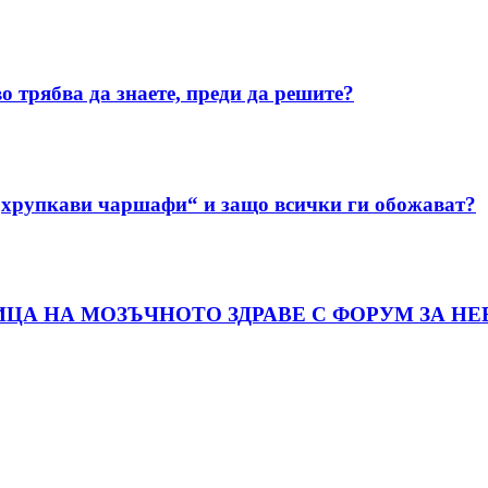
о трябва да знаете, преди да решите?
„хрупкави чаршафи“ и защо всички ги обожават?
ИЦА НА МОЗЪЧНОТО ЗДРАВЕ С ФОРУМ ЗА Н