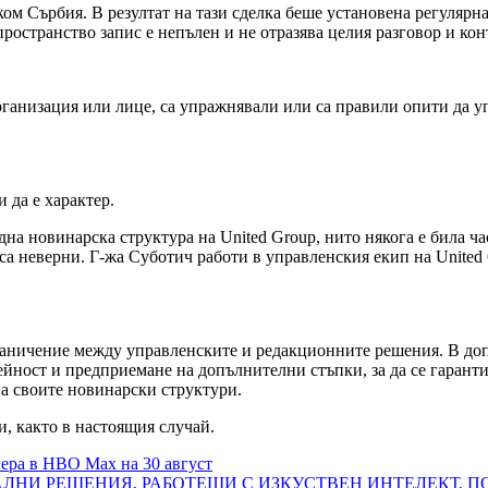
ком Сърбия. В резултат на тази сделка беше установена регуляр
пространство запис е непълен и не отразява целия разговор и кон
рганизация или лице, са упражнявали или са правили опити да уп
 да е характер.
дна новинарска структура на United Group, нито някога е била 
 са неверни. Г-жа Суботич работи в управленския екип на United 
зграничение между управленските и редакционните решения. В д
йност и предприемане на допълнителни стъпки, за да се гаранти
на своите новинарски структури.
и, както в настоящия случай.
ера в HBO Max на 30 август
НИ РЕШЕНИЯ, РАБОТЕЩИ С ИЗКУСТВЕН ИНТЕЛЕКТ, ПО 