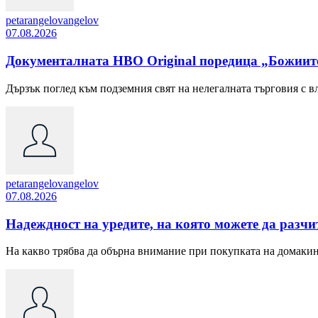
petarangelovangelov
07.08.2026
Документалната HBO Original поредица „Божии
Дързък поглед към подземния свят на нелегалната търговия с 
petarangelovangelov
07.08.2026
Надеждност на уредите, на която можете да разчи
На какво трябва да обърна внимание при покупката на домакинск