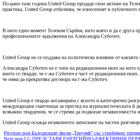
По-рано тази година United Group продаде свои активи на Теле
практика. United Group отбелязва, че изнесеният в публичното 
В нито един момент Телеком Сърбия, нито която и да е друга о
професионалните задължения на Александра Суботич.
United Group не се поддава на политическо влияние от какъвто и
Александра Суботич не е член на редакционния екип на нито е
които се твърди, че г-жа Суботич е част от редакционния екип,
че няма да прекратява договора на г-жа Суботич.
United Group е твърдо ангажирана с ясното и категорично ра
международни съветници за преглед на журналистическата й де
всякакви твърдения, че се стреми да подкопае независимостта 
United Group осъжда незаконното записване на частни разговор
Previous post
Българският филм „Триумф“ със стрийминг преми
Next post
LG ПРЕДСТАВЯ ЕНЕРГИЙНО-ЕФЕКТИВНИ ПЕРАЛ