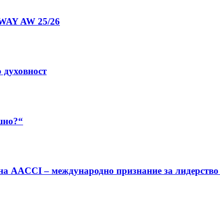
NWAY AW 25/26
о духовност
шно?“
 на AACCI – международно признание за лидерство