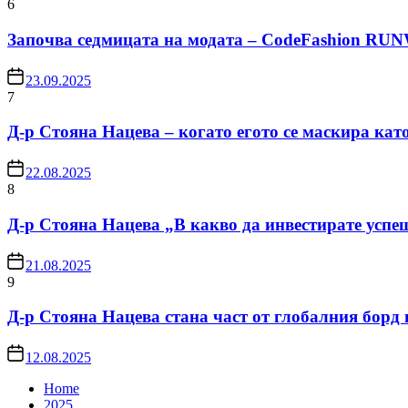
6
Започва седмицата на модата – CodeFashion RU
23.09.2025
7
Д-р Стояна Нацева – когато егото се маскира кат
22.08.2025
8
Д-р Стояна Нацева „В какво да инвестирате успе
21.08.2025
9
Д-р Стояна Нацева стана част от глобалния борд
12.08.2025
Home
2025