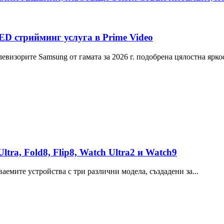
D стрийминг услуга в Prime Video
евизорите Samsung от гамата за 2026 г. подобрена цялостна яркос
tra, Fold8, Flip8, Watch Ultra2 и Watch9
аемите устройства с три различни модела, създадени за...