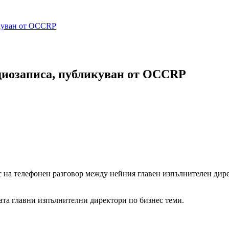
икуван от OCCRP
удиозаписа, публикуван от OCCRP
с на телефонен разговор между нейния главен изпълнителен дир
мата главни изпълнителни директори по бизнес теми.