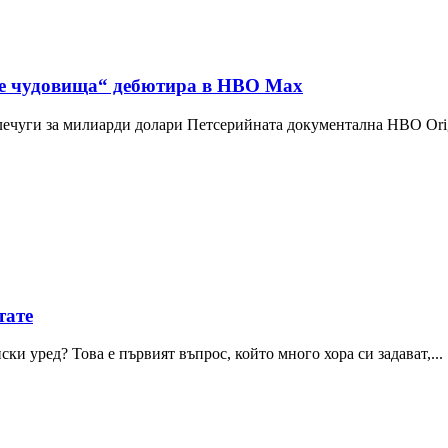
те чудовища“ дебютира в HBO Max
влечуги за милиарди долари Петсерийната документална HBO Ori
тате
и уред? Това е първият въпрос, който много хора си задават,...