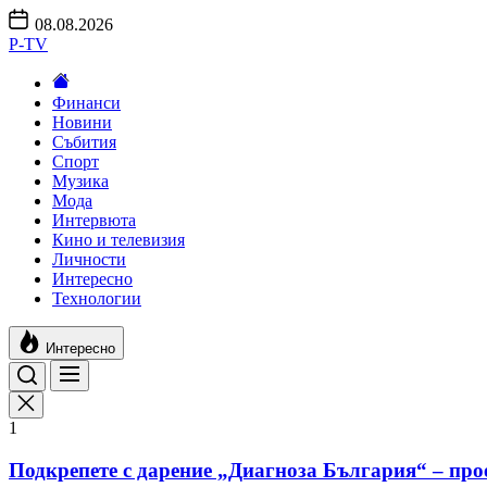
Skip
08.08.2026
to
P-TV
the
content
Финанси
Новини
Събития
Спорт
Музика
Мода
Интервюта
Кино и телевизия
Личности
Интересно
Технологии
Интересно
1
Подкрепете с дарение „Диагноза България“ – про