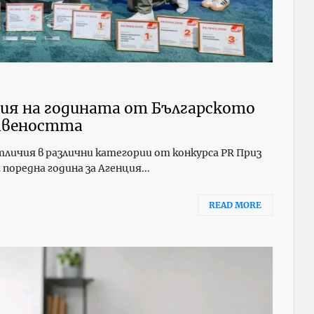
нция на годината от Българското
ствеността
личия в различни категории от конкурса PR Приз
 поредна година за Агенция...
READ MORE