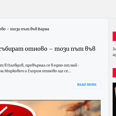
 събират отново – този път във
З
а
т в Пловдив, превърнал се в едно от най-
а Миркович и Глория отново ще се...
READ MORE