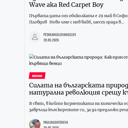
Wave aka Red Carpet Boy
Първата дата от обиколката е 29 май в София
Пловдив Ново име с нов вайб, шест града в...
PETARANGELOVANGELOV
28.05.2026
НОВИНИ
Силата на българската природа
натурална революция срещу к
В свят, в който козметиката на химическа ос
завръща към корените си, за да предложи реш
PAULINASHTEREVA
28.05.2026