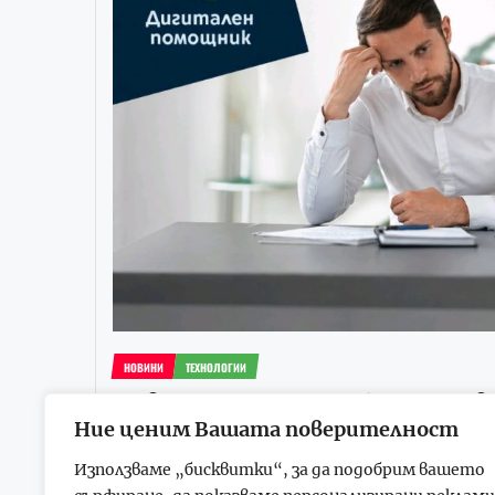
НОВИНИ
ТЕХНОЛОГИИ
Нова услуга от Yettel осигуря
бизнеса
Ние ценим Вашата поверителност
Използваме „бисквитки“, за да подобрим вашето
С „Дигитален помощник“ малкият и средният