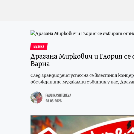
МУЗИКА
Драгана Миркович и Глория се
Варна
След грандиозния успех на съвместния концер
обсъжданите музикални събития у нас, Драган
PAULINASHTEREVA
28.05.2026