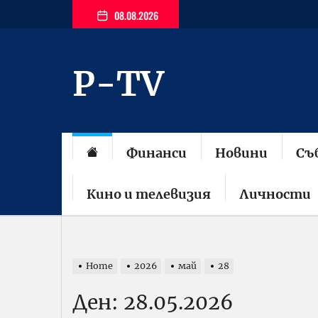
Skip
08.08.2026
to
the
content
P-TV
Финанси
Новини
Съ
Кино и телевизия
Личности
Home
2026
май
28
Ден:
28.05.2026