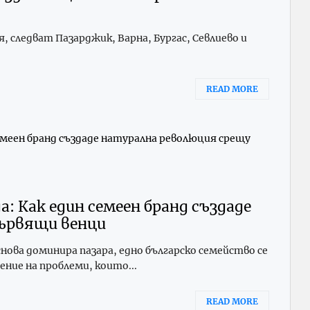
, следват Пазарджик, Варна, Бургас, Севлиево и
READ MORE
: Как един семеен бранд създаде
ървящи венци
нова доминира пазара, едно българско семейство се
ение на проблеми, които...
READ MORE