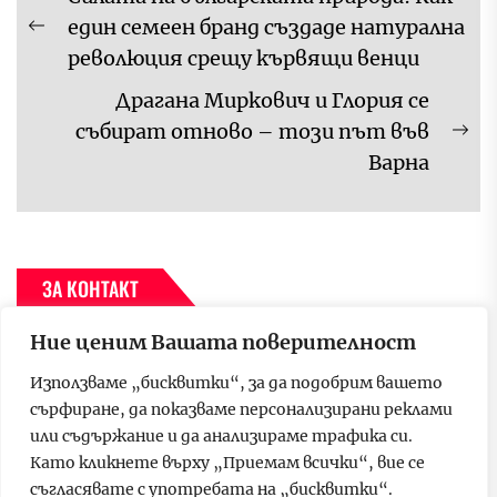
един семеен бранд създаде натурална
Previous
революция срещу кървящи венци
post:
Драгана Миркович и Глория се
събират отново – този път във
Ne
Варна
pos
ЗА КОНТАКТ
Ние ценим Вашата поверителност
За да се свържете с нас, моля пишете на имейл адрес –
p.media.group.bulgaria@gmail.com
Използваме „бисквитки“, за да подобрим вашето
сърфиране, да показваме персонализирани реклами
или съдържание и да анализираме трафика си.
МВА ПРОГРАМИ
Като кликнете върху „Приемам всички“, вие се
съгласявате с употребата на „бисквитки“.