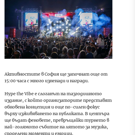
Активностите в София ще започнат още от
15:00 часа с много изненади и награди.
Hype the Vibe е слоганът на тазгодишното
издание, с който организаторите представят
обновена концепция и още по-силен фокус
върху изживяването на публиката. В центъра
ще бъдат феновете, превръщайки турнето в
най-голямото събитие на лятото за музика,
споделени моменти и емоции.