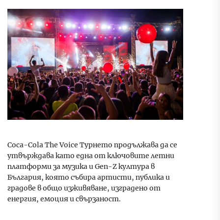
Coca-Cola The Voice Турнето продължава да се
утвърждава като една от ключовите летни
платформи за музика и Gen-Z култура в
България, която събира артисти, публика и
градове в общо изживяване, изградено от
енергия, емоция и свързаност.