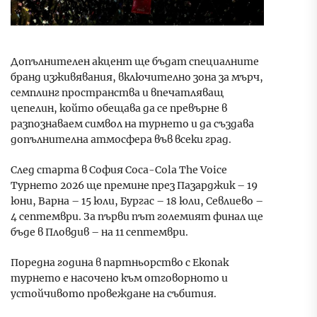
Допълнителен акцент ще бъдат специалните
бранд изживявания, включително зона за мърч,
семплинг пространства и впечатляващ
цепелин, който обещава да се превърне в
разпознаваем символ на турнето и да създава
допълнителна атмосфера във всеки град.
След старта в София Coca-Cola The Voice
Турнето 2026 ще премине през Пазарджик – 19
юни, Варна – 15 юли, Бургас – 18 юли, Севлиево –
4 септември. За първи път големият финал ще
бъде в Пловдив – на 11 септември.
Поредна година в партньорство с Екопак
турнето е насочено към отговорното и
устойчивото провеждане на събития.