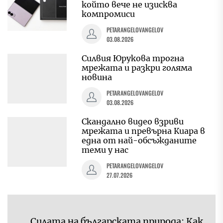
който вече не изисква
компромиси
PETARANGELOVANGELOV
03.08.2026
Силвия Юрукова трогна
мрежата и разкри голяма
новина
PETARANGELOVANGELOV
03.08.2026
Скандално видео взриви
мрежата и превърна Киара в
една от най-обсъжданите
теми у нас
PETARANGELOVANGELOV
27.07.2026
Навигация
Силата на българската природа: Как