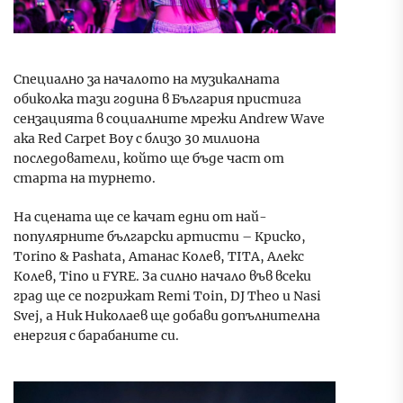
Специално за началото на музикалната
обиколка тази година в България пристига
сензацията в социалните мрежи Andrew Wave
aka Red Carpet Boy с близо 30 милиона
последователи, който ще бъде част от
старта на турнето.
На сцената ще се качат едни от най-
популярните български артисти – Криско,
Torino & Pashata, Атанас Колев, TITA, Алекс
Колев, Tino и FYRE. За силно начало във всеки
град ще се погрижат Remi Toin, DJ Theo и Nasi
Svej, а Ник Николаев ще добави допълнителна
енергия с барабаните си.