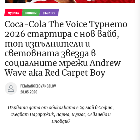
МУЗИКА
НОВИНИ
СЪБИТИЯ
Coca-Cola The Voice Турнето
2026 стартира с нов вайб,
топ изпълнители и
световната звезда в
социалните мрежи Andrew
Wave aka Red Carpet Boy
PETARANGELOVANGELOV
28.05.2026
Първата дата от обиколката е 29 май в София,
следват Пазарджик, Варна, Бургас, Севлиево и
Пловдив