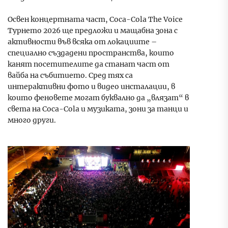
Освен концертната част, Coca-Cola The Voice
Турнето 2026 ще предложи и мащабна зона с
активности във всяка от локациите –
специално създадени пространства, които
канят посетителите да станат част от
вайба на събитието. Сред тях са
интерактивни фото и видео инсталации, в
които феновете могат буквално да „влязат“ в
света на Coca-Cola и музиката, зони за танци и
много други.