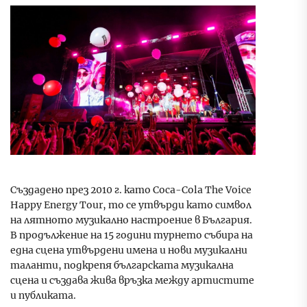
Създадено през 2010 г. като Coca-Cola The Voice
Happy Energy Tour, то се утвърди като символ
на лятното музикално настроение в България.
В продължение на 15 години турнето събира на
една сцена утвърдени имена и нови музикални
таланти, подкрепя българската музикална
сцена и създава жива връзка между артистите
и публиката.